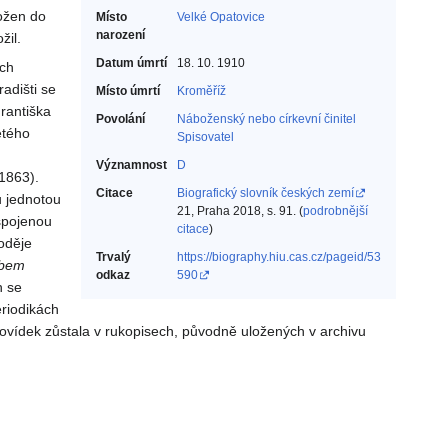
ožen do
Místo
Velké Opatovice
narození
žil.
Datum úmrtí
18. 10. 1910
ěch
adišti se
Místo úmrtí
Kroměříž
rantiška
Povolání
Náboženský nebo církevní činitel‎
etého
Spisovatel‎
Významnost
D
1863).
Citace
Biografický slovník českých zemí
u jednotou
21, Praha 2018, s. 91. (
podrobnější
 spojenou
citace
)
oděje
Trvalý
https://biography.hiu.cas.cz/pageid/53
obem
odkaz
590
h se
riodikách
ovídek zůstala v rukopisech, původně uložených v archivu