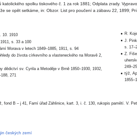
ů katolického spolku tiskového č. 1 za rok 1881; Odplata zrady. Vypravo
íže se opět setkáme, in: Obzor. List pro poučení a zábavu 22, 1899; Prin
R. Koj
. 10. 1910
J. Pin
1911, s. 33 a 100
s. 17–
ární Morava v letech 1849–1885, 1911, s. 94
Z. Fiš
ohledy do života církevního a vlasteneckého na Moravě 2,
uhersk
249–25
y dědictví sv. Cyrila a Metoděje v Brně 1850–1930, 1932,
týž, A
–188, 271
1855–1
 fond B – j 41, Farní úřad Záhlinice, kart. 3, i. č. 130, rukopis pamětí. V. P
ějin českých zemí