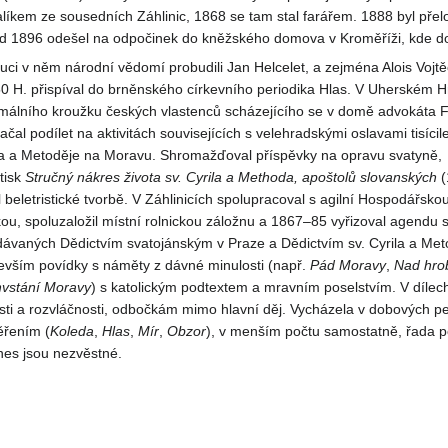
íkem ze sousedních Záhlinic, 1868 se tam stal farářem. 1888 byl přel
d 1896 odešel na odpočinek do kněžského domova v Kroměříži, kde do
uci v něm národní vědomí probudili Jan Helcelet, a zejména Alois Vojt
 H. přispíval do brněnského církevního periodika Hlas. V Uherském Hr
rmálního kroužku českých vlastenců scházejícího se v domě advokáta F
čal podílet na aktivitách souvisejících s velehradskými oslavami tisícil
ila a Metoděje na Moravu. Shromažďoval příspěvky na opravu svatyně,
tisk
Stručný nákres života sv. Cyrila a Methoda, apoštolů slovanských
(
beletristické tvorbě. V Záhlinicích spolupracoval s agilní Hospodářsko
kou, spoluzaložil místní rolnickou záložnu a 1867–85 vyřizoval agendu
dávaných Dědictvím svatojánským v Praze a Dědictvím sv. Cyrila a Met
devším povídky s náměty z dávné minulosti (např.
Pád Moravy
,
Nad hr
vstání Moravy
) s katolickým podtextem a mravním poselstvím. V dílec
ti a rozvláčnosti, odbočkám mimo hlavní děj. Vycházela v dobových pe
ěřením (
Koleda
,
Hlas
,
Mír
,
Obzor
), v menším počtu samostatně, řada p
nes jsou nezvěstné.