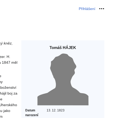
Přihlášení
Osobní 
ký kněz,
Tomáš HÁJEK
zer. H.
 a 1847 měl
e
ny
áboženství
ájil boj za
se
i Uherského
ku jako
Datum
13. 12. 1823
narození
em