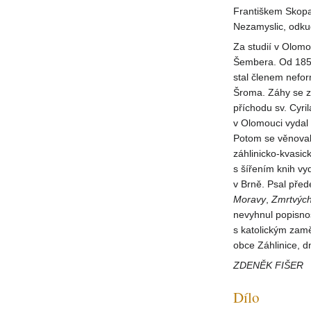
Františkem Skopal
Nezamyslic, odku
Za studií v Olomo
Šembera. Od 1850
stal členem nefo
Šroma. Záhy se za
příchodu sv. Cyr
v Olomouci vydal 
Potom se věnoval 
záhlinicko-kvasic
s šířením knih vy
v Brně. Psal pře
Moravy
,
Zmrtvých
nevyhnul popisnos
s katolickým zam
obce Záhlinice, d
ZDENĚK FIŠER
Dílo