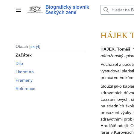
Přeskočit
Biografický slovník
na
Hlavní menu
českých zemí
obsah
HÁJEK T
Obsah
skrýt
HÁJEK, Tomáš
,
Začátek
náboženský spiso
Dílo
Pocházel z početn
vystudoval piaris
Literatura
primici ve Velkém
Prameny
Sloužil jako kap
Reference
zdravotních důvod
Lazzariniových, sí
na středních školá
prosazení výuky n
zdravotními probl
Hradiště odejít. 
farář v Kurovicíc