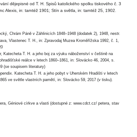
vání dějepisné od T. H. Spisů katolického spolku tiskového č. 3
c Alexis, in: tamtéž 1901; Stín a světla, in: tamtéž 25, 1902.
ecký, Chrám Páně v Záhlinicích 1848–1948 (dodatek 2), 1948, nestr.
kava, Vlastenec T. H., in: Zpravodaj Muzea Kroměřížska 1992, č. 1,
20
er, Katecheta T. H. a jeho boj za výuku náboženství v češtině na
ohradišťské reálce v letech 1860–1861, in: Slovácko 46, 2004, s.
9 (se soupisem literatury)
ppendix. Katecheta T. H. a jeho pobyt v Uherském Hradišti v letech
865 ve světle vlastních pamětí, in: Slovácko 59, 2017 (v tisku).
etera, Géniové církve a vlasti (dostupné z: www.cdct.cz/ petera, stav