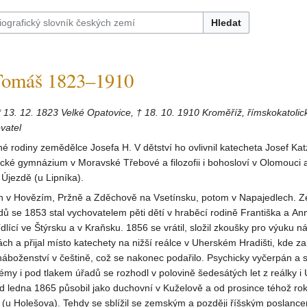
Hledat
omáš 1823–1910
* 13. 12. 1823 Velké Opatovice, † 18. 10. 1910 Kroměříž, římskokatolic
vatel
é rodiny zemědělce Josefa H. V dětství ho ovlivnil katecheta Josef Kat
tické gymnázium v Moravské Třebové a filozofii i bohosloví v Olomouci
 Újezdě (u Lipníka).
lan v Hovězím, Pržně a Zděchově na Vsetínsku, potom v Napajedlech. Z
ů se 1853 stal vychovatelem pěti dětí v hraběcí rodině Františka a An
dlící ve Štýrsku a v Kraňsku. 1856 se vrátil, složil zkoušky pro výuku n
ch a přijal místo katechety na nižší reálce v Uherském Hradišti, kde zah
áboženství v češtině, což se nakonec podařilo. Psychicky vyčerpán a 
émy i pod tlakem úřadů se rozhodl v polovině šedesátých let z reálky 
Od ledna 1865 působil jako duchovní v Kuželově a od prosince téhož ro
h (u Holešova). Tehdy se sblížil se zemským a později říšským poslanc