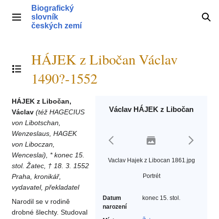
Přeskočit
Biografický
na
slovník
Hlavní menu
Hle
obsah
českých zemí
HÁJEK z Libočan Václav
Přepnout obsah
1490?-1552
HÁJEK z Libočan,
Václav HÁJEK z Libočan
Václav
(též HAGECIUS
von Libotschan,
Wenzeslaus, HAGEK
von Liboczan,
Wenceslai), * konec 15.
Vaclav Hajek z Libocan 1861.jpg
stol. Žatec, † 18. 3. 1552
Praha, kronikář,
Portrét
vydavatel, překladatel
Datum
konec 15. stol.
Narodil se v rodině
narození
drobné šlechty. Studoval