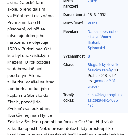
Místo
Žatec
asi na žatecké farní
narození
škole, o jeho dalším
Datum úmrtí
18. 3. 1552
vzdělání není nic známo.
První zmínka o H.
Místo úmrtí
Praha
působení, od níž se
Povolání
Náboženský nebo
odvozuje doba jeho
církevní činitel‎
narození, se objevuje
Historik‎
Spisovatel‎
1520 v Budyni nad Ohří,
kde byl utrakvistickým
Významnost
B
knězem. O rok později
Citace
Biografický slovník
se dobrovolně stal
českých zemí
21,
poddaným Viléma
Praha 2018, s. 94–
96. (
podrobnější
z Ilburka, odešel na hrad
citace
)
Lemberk a odtud jako
kaplan na Slánsko do
Trvalý
https://biography.hiu.c
odkaz
as.cz/pageid/4676
Zlonic, později do
1
Zvoleněvse, odkud mu
Ilburkův hejtman Hynce
Zeidlic z Šenfeldu pomohl na faru do Chržína. H. ji však
zakrátko opustil. Nelze přesně doložit, kdy přestoupil ke