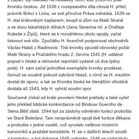
Kroniku českou. Již 1536 z rozepsaného díla citoval H. přítel,
právník Brikcí z Licka, ve své příručce Práva městská. 1539 se
H. stal královským kaplanem, koupil si dům na Malé Straně
a ve dvou tiskařských dílnách (Jana Severina ml. a Ondřeje
Kubeše z Žípů), které se k rozsáhlému úkolu spojily, začal
tisknout své dílo. Zpočátku H. finančně podporoval obchodník
Václav Halaš z Radimovic. Tisk kroniky zpozdil obrovský požár
Malé Strany a Pražského hradu 2. června 1541 (H. událost
popsal v české a německé reportáži vydané už dva týdny
poté). H. sám začal jednotlivé exempláře kroniky prodávat,
čemuž se soudně pokusil zabránit Halaš, s nímž se H. mezitím
dostal do sporu, a tak se
Kronika česká
ke čtenářům oficiálně
dostala až 1543, kdy H. vyhrál soudní spor.
Současně získal od krále povolení hledat poklady a také vyšel
jeho překlad biblické konkordance od Binduse Guerriho de
Siena
Biblí zlatá
. 1544 byl za zásluhy odměněn funkcí probošta
ve Staré Boleslavi. Tam neoprávněně spojil dvě funkce děkana
a probošta v jedné osobě, což vyvolalo nelibost místních
kanovníků a pražské konzistoře. H. se v dalších letech soudil
s kapitulou, a byl dokonce 1545 uvězněn. 1546 se vzdal titulu