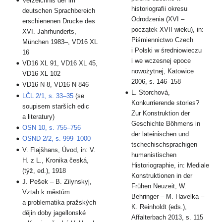
Verzeichnis der im
historiografii okresu
deutschen Sprachbereich
Odrodzenia (XVI –
erschienenen Drucke des
początek XVII wieku), in:
XVI. Jahrhunderts,
Piśmiennictwo Czech
München 1983–, VD16 XL
i Polski w średniowieczu
16
i we wczesnej epoce
VD16 XL 91, VD16 XL 45,
nowożytnej, Katowice
VD16 XL 102
2006, s. 146–158
VD16 N 8, VD16 N 846
L. Storchová,
LČL 2/1, s. 33–35
(se
Konkurrierende stories?
soupisem starších edic
Zur Konstruktion der
a literatury)
Geschichte Böhmens in
OSN 10, s. 755–756
der lateinischen und
OSND 2/2, s. 999–1000
tschechischsprachigen
V. Flajšhans, Úvod, in: V.
humanistischen
H. z L., Kronika česká,
Historiographie, in: Mediale
(týž, ed.), 1918
Konstruktionen in der
J. Pešek – B. Zilynskyj,
Frühen Neuzeit, W.
Vztah k městům
Behringer – M. Havelka –
a problematika pražských
K. Reinholdt (eds.),
dějin doby jagellonské
Affalterbach 2013, s. 115