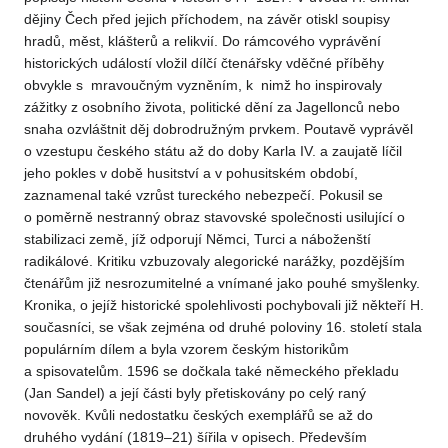
dějiny Čech před jejich příchodem, na závěr otiskl soupisy
hradů, měst, klášterů a relikvií. Do rámcového vyprávění
historických událostí vložil dílčí čtenářsky vděčné příběhy
obvykle s mravoučným vyzněním, k nimž ho inspirovaly
zážitky z osobního života, politické dění za Jagellonců nebo
snaha ozvláštnit děj dobrodružným prvkem. Poutavě vyprávěl
o vzestupu českého státu až do doby Karla IV. a zaujatě líčil
jeho pokles v době husitství a v pohusitském období,
zaznamenal také vzrůst tureckého nebezpečí. Pokusil se
o poměrně nestranný obraz stavovské společnosti usilující o
stabilizaci země, jíž odporují Němci, Turci a náboženští
radikálové. Kritiku vzbuzovaly alegorické narážky, pozdějším
čtenářům již nesrozumitelné a vnímané jako pouhé smyšlenky.
Kronika, o jejíž historické spolehlivosti pochybovali již někteří H.
současníci, se však zejména od druhé poloviny 16. století stala
populárním dílem a byla vzorem českým historikům
a spisovatelům. 1596 se dočkala také německého překladu
(Jan Sandel) a její části byly přetiskovány po celý raný
novověk. Kvůli nedostatku českých exemplářů se až do
druhého vydání (1819–21) šířila v opisech. Především