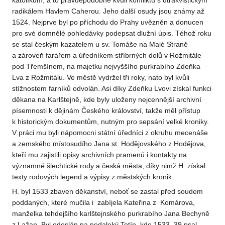
katolíkům, a to pravděpodobně kvůli konfliktu s utrakvistickým
radikálem Havlem Caherou. Jeho další osudy jsou známy až
1524. Nejprve byl po příchodu do Prahy uvězněn a donucen
pro své domnělé pohledávky podepsat dlužní úpis. Téhož roku
se stal českým kazatelem u sv. Tomáše na Malé Straně
a zároveň farářem a úředníkem stříbrných dolů v Rožmitále
pod Třemšínem, na majetku nejvyššího purkrabího Zdeňka
Lva z Rožmitálu. Ve městě vydržel tři roky, nato byl kvůli
stížnostem farníků odvolán. Asi díky Zdeňku Lvovi získal funkci
děkana na Karlštejně, kde byly uloženy nejcennější archivní
písemnosti k dějinám Českého království, takže měl přístup
k historickým dokumentům, nutným pro sepsání velké kroniky.
V práci mu byli nápomocni státní úředníci z okruhu mecenáše
a zemského místosudího Jana st. Hodějovského z Hodějova,
kteří mu zajistili opisy archivních pramenů i kontakty na
významné šlechtické rody a česká města, díky nimž H. získal
texty rodových legend a výpisy z městských kronik.
H. byl 1533 zbaven děkanství, neboť se zastal před soudem
poddaných, které mučila i zabíjela Kateřina z Komárova,
manželka tehdejšího karlštejnského purkrabího Jana Bechyně
z Lažan. Byl odeslán na nedaleký Tetín, kde 1533–39 psal