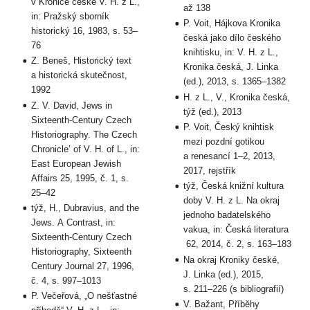
v Kronice české V. H. z L.,
až 138
in: Pražský sborník
P. Voit, Hájkova Kronika
historický 16, 1983, s. 53–
česká jako dílo českého
76
knihtisku, in: V. H. z L.,
Z. Beneš, Historický text
Kronika česká, J. Linka
a historická skutečnost,
(ed.), 2013, s. 1365–1382
1992
H. z L., V., Kronika česká,
Z. V. David, Jews in
týž (ed.), 2013
Sixteenth-Century Czech
P. Voit, Český knihtisk
Historiography. The Czech
mezi pozdní gotikou
Chronicle’ of V. H. of L., in:
a renesancí 1–2, 2013,
East European Jewish
2017, rejstřík
Affairs 25, 1995, č. 1, s.
týž, Česká knižní kultura
25–42
doby V. H. z L. Na okraj
týž, H., Dubravius, and the
jednoho badatelského
Jews. A Contrast, in:
vakua, in: Česká literatura
Sixteenth-Century Czech
62, 2014, č. 2, s. 163–183
Historiography, Sixteenth
Na okraj Kroniky české,
Century Journal 27, 1996,
J. Linka (ed.), 2015,
č. 4, s. 997–1013
s. 211–226 (s bibliografií)
P. Večeřová, „O nešťastné
V. Bažant, Příběhy