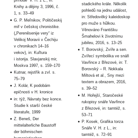
příhodě“ V. H. z L., in:
stadického krále. Několik
Knihy a dějiny 3, 1996, č.
pohledů na jednu událost,
1, s. 33–49
in: Středověký kaleidoskop
G. P. Meľnikov, Političeskij
pro muže s hůlkou.
mif v češskoj chronistike.
Věnováno Františku
(„Pereněsenije very“ iz
Šmahelovi k životnímu
Velikoj Moravii v Čechiju
jubileu, 2016, s. 13–25
v chronikach 14–16
T. Borovský, Zvíře a sen.
vekov), in: Kuľtura
Zvířecí symbolika ve snáři
i istorija. Slavjanskij mir,
Vavřince z Březové, in: T.
Moskva 1997, s. 159–170
Borovský – R. Nokkala
Kutnar, rejstřík a zvl. s.
Miltová et al., Sny mezi
75–79
textem a obrazem, 2016,
J. Kolár, K podobám
s. 39–52
epičnosti v H. kronice
M. Hořejší, Staročeské
in: týž, Návraty bez konce.
rukopisy snáře Vavřince
Studie k starší české
z Březové, in: tamtéž, s.
literatuře, 1999
53–71
Z. Beneš, Der
P. Kosek, Grafika torza
mittelalterliche Baustoff
Snáře V. H. z L., in:
der böhmischen
tamtéž, s. 72–91