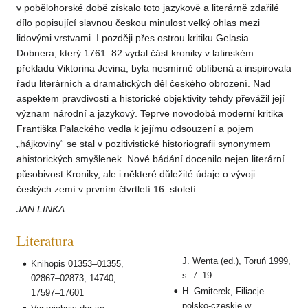
v pobělohorské době získalo toto jazykově a literárně zdařilé
dílo popisující slavnou českou minulost velký ohlas mezi
lidovými vrstvami. I později přes ostrou kritiku Gelasia
Dobnera, který 1761–82 vydal část kroniky v latinském
překladu Viktorina Jevina, byla nesmírně oblíbená a inspirovala
řadu literárních a dramatických děl českého obrození. Nad
aspektem pravdivosti a historické objektivity tehdy převážil její
význam národní a jazykový. Teprve novodobá moderní kritika
Františka Palackého vedla k jejímu odsouzení a pojem
„hájkoviny“ se stal v pozitivistické historiografii synonymem
ahistorických smyšlenek. Nové bádání docenilo nejen literární
působivost Kroniky, ale i některé důležité údaje o vývoji
českých zemí v prvním čtvrtletí 16. století.
JAN LINKA
Literatura
J. Wenta (ed.), Toruń 1999,
Knihopis 01353–01355,
s. 7–19
02867–02873, 14740,
H. Gmiterek, Filiacje
17597–17601
polsko-czeskie w