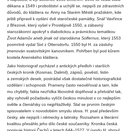
děkana a 1549 i proboštství a uchýlil se, nejspíš ze zdravotních
důvodů, do kláštera sv. Anny na Starém Městě pražském, kde
ještě připravil k vydání dvě staročeské památky,
Snář
Vavřince
z Březové, který vyšel v Prostějově 1550, a zábavný
starozákonní apokryf s diabolickou a právnickou tematikou
Život Adamův aneb jinak od starodávna Solfernus
, který 1553
posmrtně vydal Sixt z Ottersdorfu. 1550 byl H. za zásluhy
jmenován svatovítským kanovníkem. Pohřben byl pod kůrem
kostela Anenského kláštera.
Jako historiograf vycházel z antických předloh i starších
českých kronik (Kosmas, Dalimil), zápisů, pověstí, listin
a zemských desek, postrádal však dostatečné historiografické
vzdělání i schopnosti. Prameny často neověřoval a tam, kde
mu chyběly, fakta nezřídka libovolně doplňoval a přetvářel tak,
aby vyhověl požadavku vylíčit českou minulost v co nejlepším
světle a čtenářsky co nejpřitažlivěji. Stal se prvním českým
spisovatelem v novodobém smyslu slova. H. psal především
česky, ale nejspíš i německy a latinsky. Rozsahem a literární
kvalitou přesáhlo jeho dílo české současníky. Kronika česká
popisuje historii Čechů v letech 644–1527. V úvodu H. shrnul