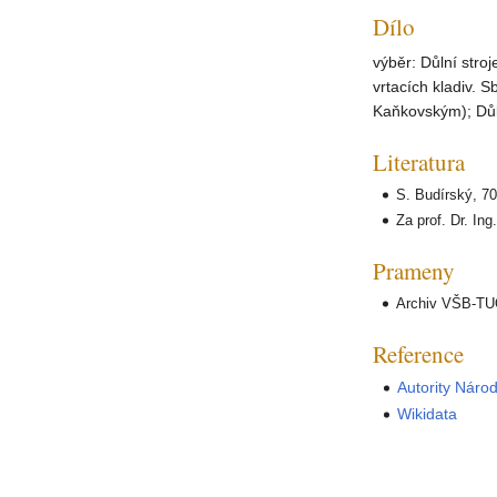
Dílo
výběr: Důlní stro
vrtacích kladiv. 
Kaňkovským); Důln
Literatura
S. Budírský, 70 
Za prof. Dr. Ing
Prameny
Archiv VŠB-TUO,
Reference
Autority Náro
Wikidata