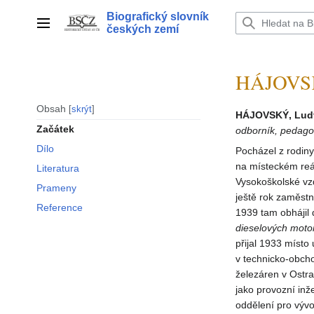
Přeskočit
Biografický slovník
na
Hlavní menu
českých zemí
obsah
HÁJOVSK
Obsah
skrýt
HÁJOVSKÝ, Lud
Začátek
odborník, pedag
Dílo
Pocházel z rodiny
na místeckém reá
Literatura
Vysokoškolské vzd
Prameny
ještě rok zaměstn
Reference
1939 tam obhájil 
dieselových moto
přijal 1933 místo
v technicko-obcho
železáren v Ostra
jako provozní in
oddělení pro vývo