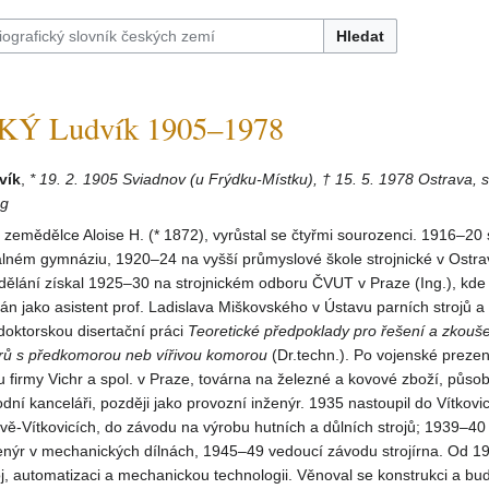
Hledat
Ý Ludvík 1905–1978
vík
,
* 19. 2. 1905 Sviadnov (u Frýdku-Místku), † 15. 5. 1978 Ostrava, s
og
 zemědělce Aloise H. (* 1872), vyrůstal se čtyřmi sourozenci. 1916–20 
lném gymnáziu, 1920–24 na vyšší průmyslové škole strojnické v Ostra
ělání získal 1925–30 na strojnickém odboru ČVUT v Praze (Ing.), kde 
án jako asistent prof. Ladislava Miškovského v Ústavu parních strojů a
doktorskou disertační práci
Teoretické předpoklady pro řešení a zkouš
rů s předkomorou neb vířivou komorou
(Dr.techn.). Po vojenské prezen
 u firmy Vichr a spol. v Praze, továrna na železné a kovové zboží, působ
dní kanceláři, později jako provozní inženýr. 1935 nastoupil do Vítkovi
vě-Vítkovicích, do závodu na výrobu hutních a důlních strojů; 1939–40
ženýr v mechanických dílnách, 1945–49 vedoucí závodu strojírna. Od 1
j, automatizaci a mechanickou technologii. Věnoval se konstrukci a bu