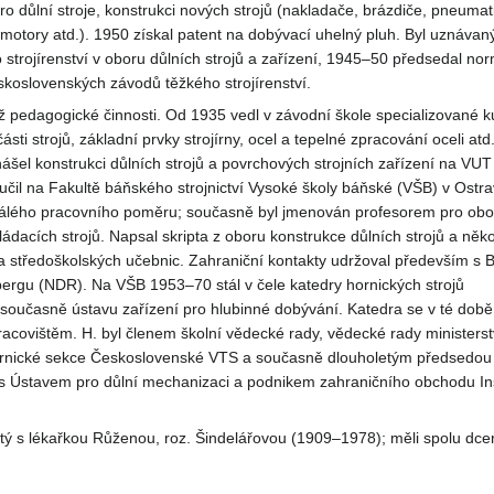
o důlní stroje, konstrukci nových strojů (nakladače, brázdiče, pneumat
 motory atd.). 1950 získal patent na dobývací uhelný pluh. Byl uznáva
strojírenství v oboru důlních strojů a zařízení, 1945–50 předsedal nor
skoslovenských závodů těžkého strojírenství.
 pedagogické činnosti. Od 1935 vedl v závodní škole specializované k
části strojů, základní prvky strojírny, ocel a tepelné zpracování oceli atd.
ášel konstrukci důlních strojů a povrchových strojních zařízení na VUT
čil na Fakultě báňského strojnictví Vysoké školy báňské (VŠB) v Ostr
tálého pracovního poměru; současně byl jmenován profesorem pro obo
ádacích strojů. Napsal skripta z oboru konstrukce důlních strojů a něko
a středoškolských učebnic. Zahraniční kontakty udržoval především s
ergu (NDR). Na VŠB 1953–70 stál v čele katedry hornických strojů
současně ústavu zařízení pro hlubinné dobývání. Katedra se v té době
covištěm. H. byl členem školní vědecké rady, vědecké rady ministerstv
rnické sekce Československé VTS a současně dlouholetým předsedou kr
 s Ústavem pro důlní mechanizaci a podnikem zahraničního obchodu In
tý s lékařkou Růženou, roz. Šindelářovou (1909–1978); měli spolu dce