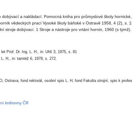
je dobývací a nakládací. Pomocná kniha pro průmyslové školy hornické
Sborník vědeckých prací Vysoké školy báňské v Ostravě 1958, 4 (2), s. 1
í stroje dobývací. 1 Stroje a nástroje pro vrtání hornin, 1960 (s týmž).
let Prof. Dr. Ing. L. H., in: Uhlí 3, 1975, s. 81
. L. H., in: tamtéž 6, 1978, s. 272.
 Ostrava, fond rektorát, osobní spis L. H, fond Fakulta strojní, spis k profe
dní knihovny ČR