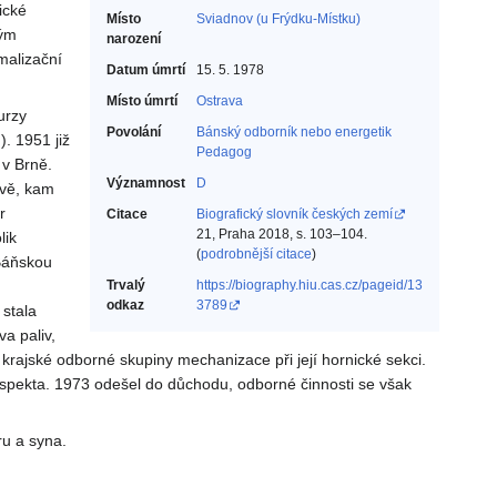
ické
Místo
Sviadnov (u Frýdku-Místku)
ným
narození
malizační
Datum úmrtí
15. 5. 1978
Místo úmrtí
Ostrava
urzy
Povolání
Bánský odborník nebo energetik‎
). 1951 již
Pedagog‎
 v Brně.
Významnost
D
avě, kam
r
Citace
Biografický slovník českých zemí
21, Praha 2018, s. 103–104.
lik
(
podrobnější citace
)
 Báňskou
Trvalý
https://biography.hiu.cas.cz/pageid/13
odkaz
3789
 stala
a paliv,
ajské odborné skupiny mechanizace při její hornické sekci.
spekta. 1973 odešel do důchodu, odborné činnosti se však
ru a syna.