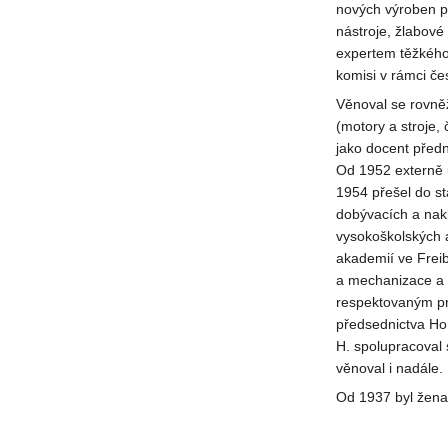
nových výroben pr
nástroje, žlabové
expertem těžkého 
komisi v rámci če
Věnoval se rovněž
(motory a stroje, 
jako docent předn
Od 1952 externě u
1954 přešel do s
dobývacích a nakl
vysokoškolských 
akademií ve Freib
a mechanizace a 
respektovaným pra
předsednictva Ho
H. spolupracoval
věnoval i nadále.
Od 1937 byl žena