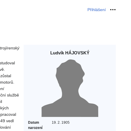
Přihlášení
Osobní 
trojírenský
Ludvík HÁJOVSKÝ
studoval
vě.
zůstal
 motorů.
ení
ční službě
il
ckých
 pracoval
949 vedl
Datum
19. 2. 1905
dování
narození