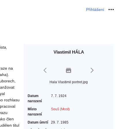
Přihlášení
Osobní 
sta,
Vlastimil HÁLA
raze na
aha).
ouborech,
Hala Vlastimil portret.jpg
ranžovat
yal
Datum
7. 7. 1924
ho rozhlasu
narození
 pracoval
Místo
Souš (Most)
vazu
narození
ako člen
Datum úmrtí
29. 7. 1985
dělen titul