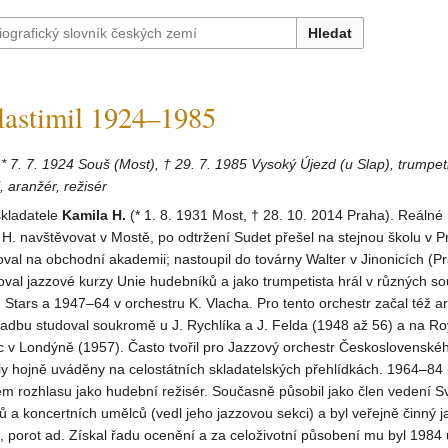
Hledat
stimil 1924–1985
,
* 7. 7. 1924 Souš (Most), † 29. 7. 1985 Vysoký Újezd (u Slap), trumpeti
, aranžér, režisér
 skladatele
Kamila H.
(* 1. 8. 1931 Most, † 28. 10. 2014 Praha). Reálné
. navštěvovat v Mostě, po odtržení Sudet přešel na stejnou školu v P
al na obchodní akademii; nastoupil do továrny Walter v Jinonicích (Pr
val jazzové kurzy Unie hudebníků a jako trumpetista hrál v různých s
Stars a 1947–64 v orchestru K. Vlacha. Pro tento orchestr začal též a
adbu studoval soukromě u J. Rychlíka a J. Felda (1948 až 56) a na Ro
 v Londýně (1957). Často tvořil pro Jazzový orchestr Československé
ly hojně uváděny na celostátních skladatelských přehlídkách. 1964–84
m rozhlasu jako hudební režisér. Současně působil jako člen vedení S
ů a koncertních umělců (vedl jeho jazzovou sekci) a byl veřejně činný j
 porot ad. Získal řadu ocenění a za celoživotní působení mu byl 1984 u