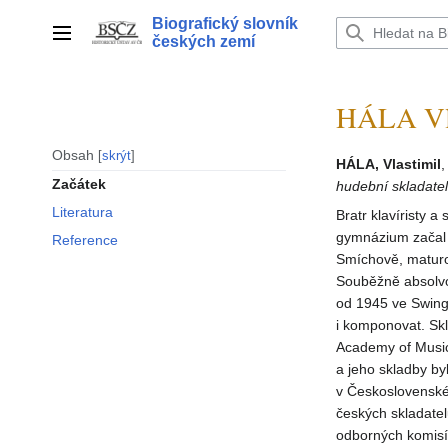
Přeskočit
Biografický slovník
na
Hlavní menu
českých zemí
obsah
HÁLA Vla
Obsah
skrýt
HÁLA, Vlastimil
Začátek
hudební skladatel
Literatura
Bratr klavíristy a
gymnázium začal H
Reference
Smíchově, maturov
Souběžně absolvo
od 1945 ve Swing 
i komponovat. Skl
Academy of Music
a jeho skladby by
v Československé
českých skladatel
odborných komisí,