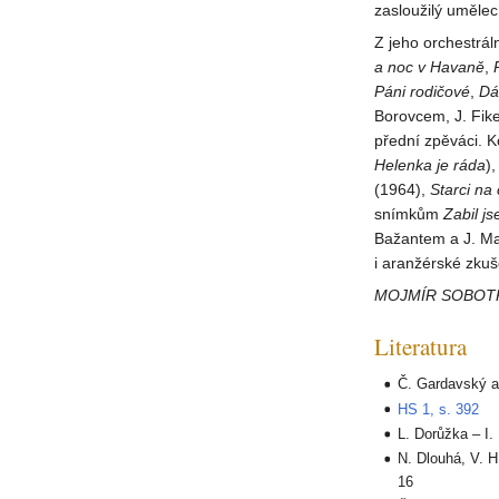
zasloužilý umělec
Z jeho orchestrá
a noc v Havaně
,
Páni rodičové
,
Dá
Borovcem, J. Fik
přední zpěváci. K
Helenka je ráda
)
(1964),
Starci na
snímkům
Zabil j
Bažantem a J. Ma
i aranžérské zkuš
MOJMÍR SOBOT
Literatura
Č. Gardavský a 
HS 1, s. 392
L. Dorůžka – I
N. Dlouhá, V. H
16