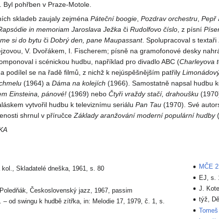
. Byl pohřben v Praze-Motole.
lních skladeb zaujaly zejména
Páteční boogie
,
Pozdrav orchestru
,
Pepř 
Rapsódie in memoriam Jaroslava Ježka
či
Rudolfovo číslo
, z písní
Píse
me si do bytu
či
Dobrý den, pane Maupassant
. Spolupracoval s textaři 
ejzovou, V. Dvořákem, I. Fischerem; písně na gramofonové desky nahrá
omponoval i scénickou hudbu, například pro divadlo ABC (
Charleyova t
, a podílel se na řadě filmů, z nichž k nejúspěšnějším patřily
Limonádový
 chmelu
(1964) a
Dáma na kolejích
(1966). Samostatně napsal hudbu k
sem Einsteina, pánové!
(1969) nebo
Čtyři vraždy stačí, drahoušku
(1970)
láskem vytvořil hudbu k televiznímu seriálu
Pan Tau
(1970). Své autor
enosti shrnul v příručce
Základy aranžování moderní populární hudby
(
KA
MČE 2,
kol., Skladatelé dneška, 1961, s. 80
EJ, s.
J. Kot
. Poledňák, Československý jazz, 1967, passim
týž, D
. – od swingu k hudbě zítřka, in: Melodie 17, 1979, č. 1, s.
Tomeš 