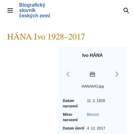
Přeskočit
Biografický
na
slovník
Hlavní menu
Hle
obsah
českých zemí
HÁNA Ivo 1928–2017
Ivo HÁNA
HANAIVO.jpg
Datum
11. 3. 1928
narození
Místo
Beroun
narození
Datum úmrtí
4. 12. 2017