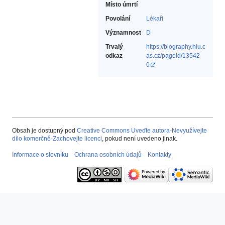
Místo úmrtí
Povolání
Lékaři‎
Významnost
D
Trvalý
https://biography.hiu.c
odkaz
as.cz/pageid/13542
0
Obsah je dostupný pod
Creative Commons Uveďte autora-Nevyužívejte
dílo komerčně-Zachovejte licenci
, pokud není uvedeno jinak.
Informace o slovníku
Ochrana osobních údajů
Kontakty