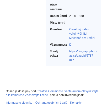
Místo
narození
Datum úmrtí
21. 8. 1850
Místo úmrtí
Povolání
Osvětový nebo
veřejný činitel‎
Mecenáš div. umění‎
Významnost
D
Trvalý
https://biography.hiu.c
odkaz
as.cz/pageid/5787
8
Obsah je dostupný pod
Creative Commons Uveďte autora-Nevyužívejte
dílo komerčně-Zachovejte licenci
, pokud není uvedeno jinak.
Informace o slovníku
Ochrana osobních údajů
Kontakty