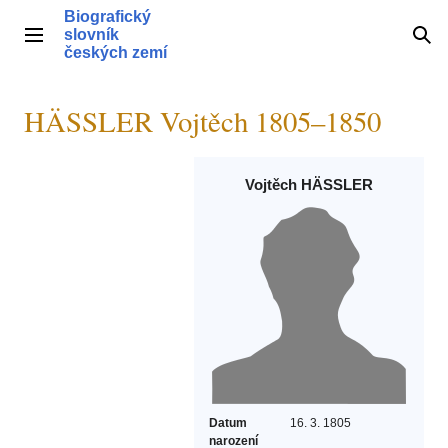
Přeskočit
Biografický
na
slovník
Hlavní menu
Hle
obsah
českých zemí
HÄSSLER Vojtěch 1805–1850
Vojtěch HÄSSLER
Datum
16. 3. 1805
narození