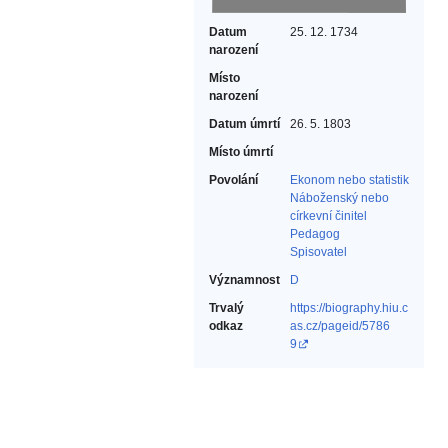
Datum
25. 12. 1734
narození
Místo
narození
Datum úmrtí
26. 5. 1803
Místo úmrtí
Povolání
Ekonom nebo statistik‎
Náboženský nebo
církevní činitel‎
Pedagog‎
Spisovatel‎
Významnost
D
Trvalý
https://biography.hiu.c
odkaz
as.cz/pageid/5786
9