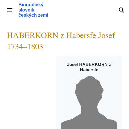
Přeskočit
Biografický
na
slovník
Hlavní menu
Hle
obsah
českých zemí
HABERKORN z Habersfe Josef
1734–1803
Josef HABERKORN z
Habersfe