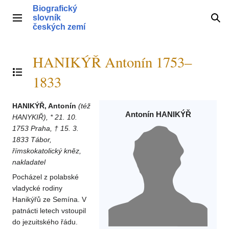
Přeskočit
Biografický
na
slovník
Hlavní menu
Hle
obsah
českých zemí
HANIKÝŘ Antonín 1753–
Přepnout obsah
1833
HANIKÝŘ, Antonín
(též
Antonín HANIKÝŘ
HANYKIŘ), * 21. 10.
1753 Praha, † 15. 3.
1833 Tábor,
římskokatolický kněz,
nakladatel
Pocházel z polabské
vladycké rodiny
Hanikýřů ze Semína. V
patnácti letech vstoupil
do jezuitského řádu.