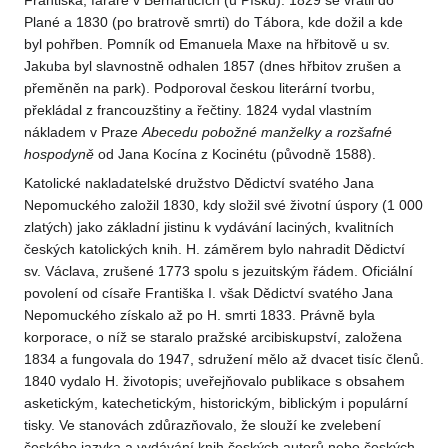
Františka, faráře v Bernarticích (u Písku). 1829 se vrátil do
Plané a 1830 (po bratrově smrti) do Tábora, kde dožil a kde
byl pohřben. Pomník od Emanuela Maxe na hřbitově u sv.
Jakuba byl slavnostně odhalen 1857 (dnes hřbitov zrušen a
přeměněn na park). Podporoval českou literární tvorbu,
překládal z francouzštiny a řečtiny. 1824 vydal vlastním
nákladem v Praze
Abecedu pobožné manželky a rozšafné
hospodyně
od Jana Kocína z Kocinétu (původně 1588).
Katolické nakladatelské družstvo Dědictví svatého Jana
Nepomuckého založil 1830, kdy složil své životní úspory (1 000
zlatých) jako základní jistinu k vydávání laciných, kvalitních
českých katolických knih. H. záměrem bylo nahradit Dědictví
sv. Václava, zrušené 1773 spolu s jezuitským řádem. Oficiální
povolení od císaře Františka I. však Dědictví svatého Jana
Nepomuckého získalo až po H. smrti 1833. Právně byla
korporace, o níž se staralo pražské arcibiskupství, založena
1834 a fungovala do 1947, sdružení mělo až dvacet tisíc členů.
1840 vydalo H. životopis; uveřejňovalo publikace s obsahem
asketickým, katechetickým, historickým, biblickým i populární
tisky. Ve stanovách zdůrazňovalo, že slouží ke zvelebení
českého jazyka a vydávání knih českých autorů nebo českých