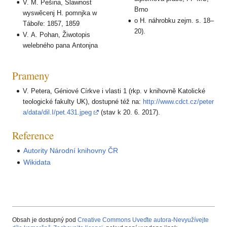
V. M. Pešina, Slawnost
Brno
wyswěcenj H. pomnjka w
o H. náhrobku zejm. s. 18–
Táboře: 1857, 1859
20).
V. A. Pohan, Žiwotopis
welebného pana Antonjna
Prameny
V. Petera, Géniové Církve i vlasti 1 (rkp. v knihovně Katolické
teologické fakulty UK), dostupné též na:
http://www.cdct.cz/peter
a/data/dil.I/pet.431.jpeg
(stav k 20. 6. 2017).
Reference
Autority Národní knihovny ČR
Wikidata
Obsah je dostupný pod
Creative Commons Uveďte autora-Nevyužívejte