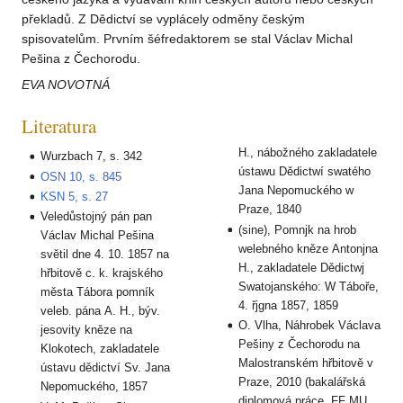
překladů. Z Dědictví se vyplácely odměny českým
spisovatelům. Prvním šéfredaktorem se stal Václav Michal
Pešina z Čechorodu.
EVA NOVOTNÁ
Literatura
H., nábožného zakladatele
Wurzbach 7, s. 342
ústawu Dědictwí swatého
OSN 10, s. 845
Jana Nepomuckého w
KSN 5, s. 27
Praze, 1840
Veledůstojný pán pan
(sine), Pomnjk na hrob
Václav Michal Pešina
welebného kněze Antonjna
světil dne 4. 10. 1857 na
H., zakladatele Dědictwj
hřbitově c. k. krajského
Swatojanského: W Táboře,
města Tábora pomník
4. řjgna 1857, 1859
veleb. pána A. H., býv.
O. Vlha, Náhrobek Václava
jesovity kněze na
Pešiny z Čechorodu na
Klokotech, zakladatele
Malostranském hřbitově v
ústavu dědictví Sv. Jana
Praze, 2010 (bakalářská
Nepomuckého, 1857
diplomová práce, FF MU,