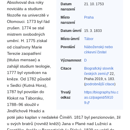
Absolvoval dva roky
Datum
21. 10. 1753
noviciátu a studium
narození
filozofie na univerzitě v
Místo
Praha
Olomouci. 1773 byl řád
narození
zrušen. 1774 se stal
Datum úmrtí
15. 3. 1833
mistrem svobodných
Místo úmrtí
Tábor
umění. H. 1775 získal
od císařovny Marie
Povolání
Náboženský nebo
církevní činitel‎
Terezie zaopatření
(titulus mensae) a
Významnost
D
zahájil studium teologie,
Citace
Biografický slovník
1777 byl vysvěcen na
českých zemí
22,
kněze. Od 1782 působil
Praha 2019, s. 183.
(
podrobnější citace
)
v Sedlci (Kutná Hora),
1787 byl povolán do
Trvalý
https://biography.hiu.c
odkaz
as.cz/pageid/5910
Klokot na Táborsku,
9
1788–96 sloužil v
Jindřichově Hradci a
poté jako kaplan v nedaleké Číměři. 1817 byl penzionován, žil
u svých bratrů (rovněž kněží) Jana v Plané nad Lužnicí a