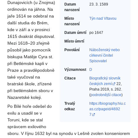
Dunajovicích (u Znojma)
Datum
23. 3. 1589
ordinován na jáhna. Na
narození
jaře 1614 se odebral na
Místo
Týn nad Vltavou
další studia do Brém,
narození
kde v září a v prosinci
Datum úmrtí
po 1647
1615 dvakrát disputoval.
Místo úmrtí
Mezi 1618–20 zřejmě
působil jako pomocník
Povolání
Náboženský nebo
církevní činitel‎
biskupa Matěje Cyra st.
Spisovatel‎
při Betlémské kapli v
Významnost
D
Praze a pravděpodobně
také vyučoval na
Citace
Biografický slovník
bratrské škole, zřízené
českých zemí
22,
Praha 2019, s. 262.
při betlémském sboru v
(
podrobnější citace
)
Nazaretské koleji.
Trvalý
https://biography.hiu.c
Po Bílé hoře odešel do
odkaz
as.cz/pageid/4692
exilu a usadil se v
7
Toruni, kde se stal
správcem exilového
sboru. V říjnu 1632 byl na synodu v Lešně zvolen konseniorem