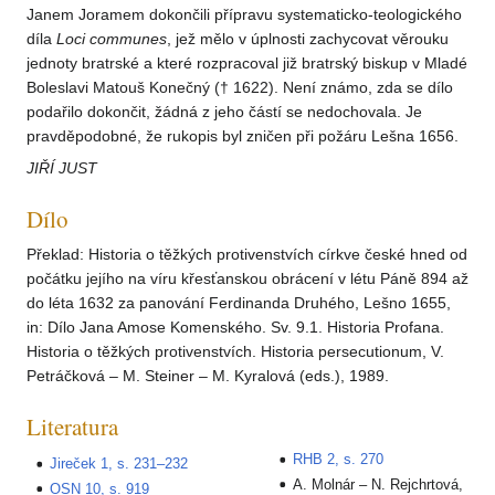
Janem Joramem dokončili přípravu systematicko-teologického
díla
Loci communes
, jež mělo v úplnosti zachycovat věrouku
jednoty bratrské a které rozpracoval již bratrský biskup v Mladé
Boleslavi Matouš Konečný († 1622). Není známo, zda se dílo
podařilo dokončit, žádná z jeho částí se nedochovala. Je
pravděpodobné, že rukopis byl zničen při požáru Lešna 1656.
JIŘÍ JUST
Dílo
Překlad: Historia o těžkých protivenstvích církve české hned od
počátku jejího na víru křesťanskou obrácení v létu Páně 894 až
do léta 1632 za panování Ferdinanda Druhého, Lešno 1655,
in: Dílo Jana Amose Komenského. Sv. 9.1. Historia Profana.
Historia o těžkých protivenstvích. Historia persecutionum, V.
Petráčková – M. Steiner – M. Kyralová (eds.), 1989.
Literatura
RHB 2, s. 270
Jireček 1, s. 231–232
A. Molnár – N. Rejchrtová,
OSN 10, s. 919