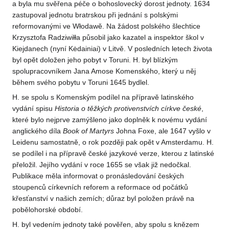
a byla mu svěřena péče o bohoslovecký dorost jednoty. 1634
zastupoval jednotu bratrskou při jednání s polskými
reformovanými ve Włodawě. Na žádost polského šlechtice
Krzysztofa Radziwiłła působil jako kazatel a inspektor škol v
Kiejdanech (nyní Kėdainiai) v Litvě. V posledních letech života
byl opět doložen jeho pobyt v Toruni. H. byl blízkým
spolupracovníkem Jana Amose Komenského, který u něj
během svého pobytu v Toruni 1645 bydlel.
H. se spolu s Komenským podílel na přípravě latinského
vydání spisu
Historia o těžkých protivenstvích církve české
,
které bylo nejprve zamýšleno jako doplněk k novému vydání
anglického díla
Book of Martyrs
Johna Foxe, ale 1647 vyšlo v
Leidenu samostatně, o rok později pak opět v Amsterdamu. H.
se podílel i na přípravě české jazykové verze, kterou z latinské
přeložil. Jejího vydání v roce 1655 se však již nedočkal.
Publikace měla informovat o pronásledování českých
stoupenců církevních reforem a reformace od počátků
křesťanství v našich zemích; důraz byl položen právě na
pobělohorské období.
H. byl vedením jednoty také pověřen, aby spolu s knězem