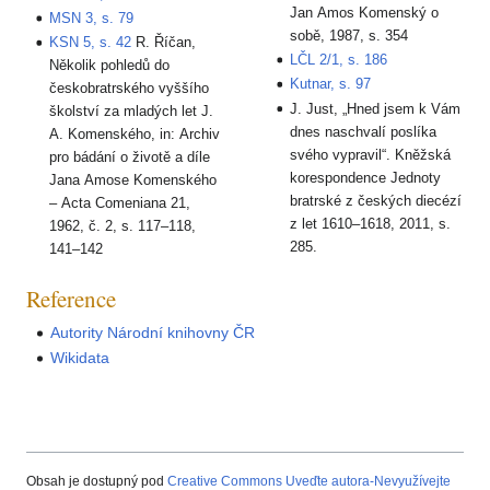
Jan Amos Komenský o
MSN 3, s. 79
sobě, 1987, s. 354
KSN 5, s. 42
R. Říčan,
LČL 2/1, s. 186
Několik pohledů do
Kutnar, s. 97
českobratrského vyššího
J. Just, „Hned jsem k Vám
školství za mladých let J.
dnes naschvalí poslíka
A. Komenského, in: Archiv
svého vypravil“. Kněžská
pro bádání o životě a díle
korespondence Jednoty
Jana Amose Komenského
bratrské z českých diecézí
– Acta Comeniana 21,
z let 1610‒1618, 2011, s.
1962, č. 2, s. 117–118,
285.
141–142
Reference
Autority Národní knihovny ČR
Wikidata
Obsah je dostupný pod
Creative Commons Uveďte autora-Nevyužívejte