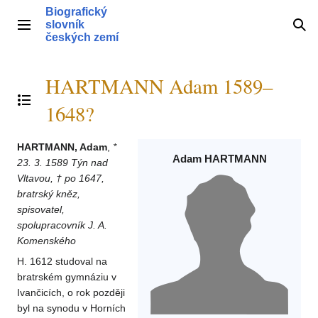
Přeskočit
Biografický
na
slovník
Hlavní menu
Hle
obsah
českých zemí
HARTMANN Adam 1589–
Přepnout obsah
1648?
HARTMANN, Adam
,
*
Adam HARTMANN
23. 3. 1589 Týn nad
Vltavou, † po 1647,
bratrský kněz,
spisovatel,
spolupracovník J. A.
Komenského
H. 1612 studoval na
bratrském gymnáziu v
Ivančicích, o rok později
byl na synodu v Horních