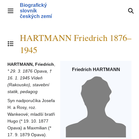
Přeskočit
Biografický
na
slovník
Hlavní menu
Hle
obsah
českých zemí
HARTMANN Friedrich 1876–
Přepnout obsah
1945
HARTMANN, Friedrich
,
Friedrich HARTMANN
* 29. 3. 1876 Opava, †
16. 1. 1945 Vídeň
(Rakousko), stavební
statik, pedagog
Syn nadporučíka Josefa
H. a Rosy, roz.
Wankeové; mladší bratři
Hugo (* 19. 10. 1877
Opava) a Maxmilian (*
17. 9. 1879 Opava).