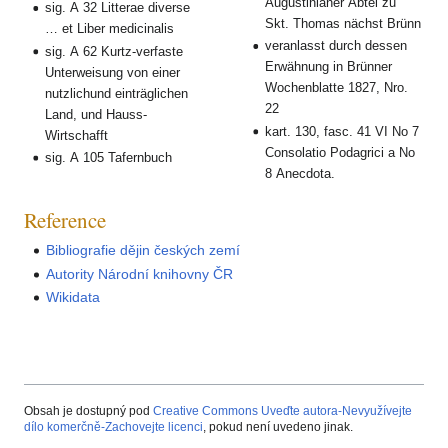
Augustinianer Abtei zu
sig. A 32 Litterae diverse
Skt. Thomas nächst Brünn
… et Liber medicinalis
veranlasst durch dessen
sig. A 62 Kurtz-verfaste
Erwähnung in Brünner
Unterweisung von einer
Wochenblatte 1827, Nro.
nutzlichund einträglichen
22
Land, und Hauss-
kart. 130, fasc. 41 VI No 7
Wirtschafft
Consolatio Podagrici a No
sig. A 105 Tafernbuch
8 Anecdota.
Reference
Bibliografie dějin českých zemí
Autority Národní knihovny ČR
Wikidata
Obsah je dostupný pod
Creative Commons Uveďte autora-Nevyužívejte
dílo komerčně-Zachovejte licenci
, pokud není uvedeno jinak.