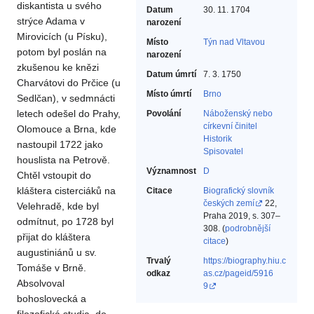
diskantista u svého
Datum
30. 11. 1704
strýce Adama v
narození
Mirovicích (u Písku),
Místo
Týn nad Vltavou
potom byl poslán na
narození
zkušenou ke knězi
Datum úmrtí
7. 3. 1750
Charvátovi do Prčice (u
Místo úmrtí
Brno
Sedlčan), v sedmnácti
letech odešel do Prahy,
Povolání
Náboženský nebo
církevní činitel‎
Olomouce a Brna, kde
Historik‎
nastoupil 1722 jako
Spisovatel‎
houslista na Petrově.
Významnost
D
Chtěl vstoupit do
kláštera cisterciáků na
Citace
Biografický slovník
českých zemí
22,
Velehradě, kde byl
Praha 2019, s. 307–
odmítnut, po 1728 byl
308. (
podrobnější
přijat do kláštera
citace
)
augustiniánů u sv.
Trvalý
https://biography.hiu.c
Tomáše v Brně.
odkaz
as.cz/pageid/5916
Absolvoval
9
bohoslovecká a