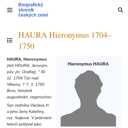
Přeskočit
Biografický
na
slovník
Hlavní menu
Hle
obsah
českých zemí
HAURA Hieronymus 1704–
Přepnout obsah
1750
HAURA, Hieronymus
Hieronymus HAURA
(též HOURA, Jeroným,
pův. jm. Ondřej), * 30.
11. 1704 Týn nad
Vltavou, † 7. 3. 1750
Brno, řeholník
augustinián, regenschori
Syn zedníka Václava H.
a jeho ženy Kateřiny,
roz. Sojkové. V jedenácti
letech pobýval jako