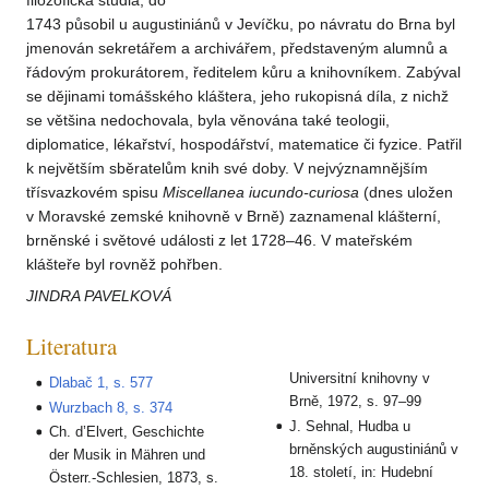
filozofická studia, do
1743 působil u augustiniánů v Jevíčku, po návratu do Brna byl
jmenován sekretářem a archivářem, představeným alumnů a
řádovým prokurátorem, ředitelem kůru a knihovníkem. Zabýval
se dějinami tomášského kláštera, jeho rukopisná díla, z nichž
se většina nedochovala, byla věnována také teologii,
diplomatice, lékařství, hospodářství, matematice či fyzice. Patřil
k největším sběratelům knih své doby. V nejvýznamnějším
třísvazkovém spisu
Miscellanea iucundo-curiosa
(dnes uložen
v Moravské zemské knihovně v Brně) zaznamenal klášterní,
brněnské i světové události z let 1728–46. V mateřském
klášteře byl rovněž pohřben.
JINDRA PAVELKOVÁ
Literatura
Universitní knihovny v
Dlabač 1, s. 577
Brně, 1972, s. 97–99
Wurzbach 8, s. 374
J. Sehnal, Hudba u
Ch. d’Elvert, Geschichte
brněnských augustiniánů v
der Musik in Mähren und
18. století, in: Hudební
Österr.-Schlesien, 1873, s.