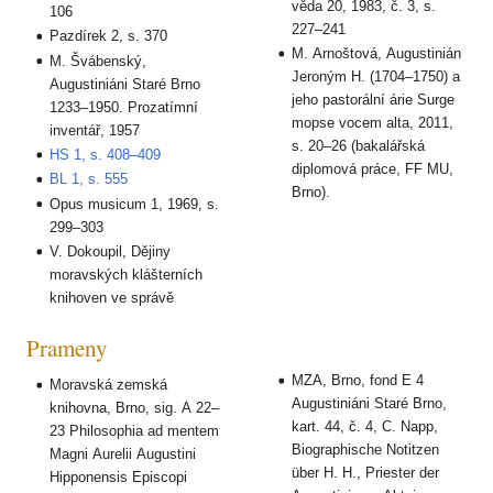
věda 20, 1983, č. 3, s.
106
227–241
Pazdírek 2, s. 370
M. Arnoštová, Augustinián
M. Švábenský,
Jeroným H. (1704–1750) a
Augustiniáni Staré Brno
jeho pastorální árie Surge
1233–1950. Prozatímní
mopse vocem alta, 2011,
inventář, 1957
s. 20–26 (bakalářská
HS 1, s. 408–409
diplomová práce, FF MU,
BL 1, s. 555
Brno).
Opus musicum 1, 1969, s.
299–303
V. Dokoupil, Dějiny
moravských klášterních
knihoven ve správě
Prameny
MZA, Brno, fond E 4
Moravská zemská
Augustiniáni Staré Brno,
knihovna, Brno, sig. A 22–
kart. 44, č. 4, C. Napp,
23 Philosophia ad mentem
Biographische Notitzen
Magni Aurelii Augustini
über H. H., Priester der
Hipponensis Episcopi