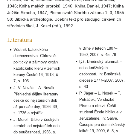
1946; Kniha malých proroků, 1946; Kniha Daniel, 1947; Kniha
Ježíše Siracha, 1947; Písmo svaté Starého zákona 1–3, 1955–
58; Biblická archeologie. Učební text pro studující církevních
středních škol, J. Kozel (ed.), 1992.
Literatura
v Brně v letech 1807–
Věstník katolického
1950, 2007, s. 45, 79
duchovenstva. Církevně-
týž, Brněnský alumnát –
politický a zájmový orgán
doba kněžských
katolického kleru v zemích
osobností, in: Brněnská
koruny České 14, 1913, č.
diecéze 1777–2007, 2007,
7, s. 106
s. 43
J. V. Novák – A. Novák,
P. Jäger – L. Nosek – T.
Přehledné dějiny literatury
Petráček, Ve službě
české od nejstarších dob
Písmu a církvi. Čeští
až po naše dny, 1936–39,
studenti École biblique v
s. 1736 a rejstřík
Jeruzalémě, in: Salve.
J. Merell, Bible v českých
Časopis pro dominikánský
zemích od nejstarších dob
laikát 19, 2009, č. 3, s.
do současnosti, 1956, s.