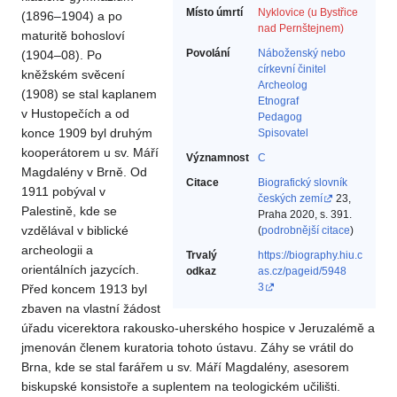
Místo úmrtí
Nyklovice (u Bystřice
(1896–1904) a po
nad Pernštejnem)
maturitě bohosloví
Povolání
Náboženský nebo
(1904–08). Po
církevní činitel‎
kněžském svěcení
Archeolog‎
(1908) se stal kaplanem
Etnograf‎
v Hustopečích a od
Pedagog‎
konce 1909 byl druhým
Spisovatel‎
kooperátorem u sv. Máří
Významnost
C
Magdalény v Brně. Od
Citace
Biografický slovník
1911 pobýval v
českých zemí
23,
Palestině, kde se
Praha 2020, s. 391.
vzdělával v biblické
(
podrobnější citace
)
archeologii a
Trvalý
https://biography.hiu.c
orientálních jazycích.
odkaz
as.cz/pageid/5948
3
Před koncem 1913 byl
zbaven na vlastní žádost
úřadu vicerektora rakousko-uherského hospice v Jeruzalémě a
jmenován členem kuratoria tohoto ústavu. Záhy se vrátil do
Brna, kde se stal farářem u sv. Máří Magdalény, asesorem
biskupské konsistoře a suplentem na teologickém učilišti.