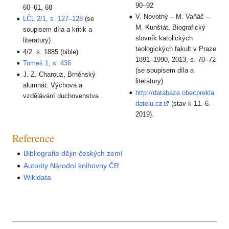
90–92
60–61, 68
V. Novotný – M. Vaňáč –
LČL 2/1, s. 127–128
(se
M. Kunštát, Biografický
soupisem díla a kritik a
slovník katolických
literatury)
teologických fakult v Praze
4/2, s. 1885 (bible)
1891–1990, 2013, s. 70–72
Tomeš 1, s. 436
(se soupisem díla a
J. Z. Charouz, Brněnský
literatury)
alumnát. Výchova a
http://databaze.obecprekla
vzdělávání duchovenstva
datelu.cz
(stav k 11. 6.
2019).
Reference
Bibliografie dějin českých zemí
Autority Národní knihovny ČR
Wikidata