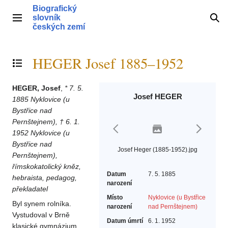
Přeskočit
Biografický
na
slovník
Hlavní menu
Hle
obsah
českých zemí
HEGER Josef 1885–1952
Přepnout obsah
HEGER, Josef
,
* 7. 5.
Josef HEGER
1885 Nyklovice (u
Bystřice nad
Pernštejnem), † 6. 1.
1952 Nyklovice (u
Bystřice nad
Josef Heger (1885-1952).jpg
Pernštejnem),
římskokatolický kněz,
Datum
7. 5. 1885
hebraista, pedagog,
narození
překladatel
Místo
Nyklovice (u Bystřice
Byl synem rolníka.
narození
nad Pernštejnem)
Vystudoval v Brně
Datum úmrtí
6. 1. 1952
klasické gymnázium