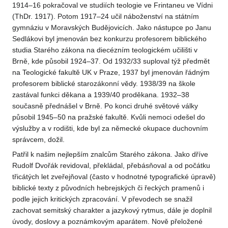
1914–16 pokračoval ve studiích teologie ve Frintaneu ve Vídni
(ThDr. 1917). Potom 1917–24 učil náboženství na státním
gymnáziu v Moravských Budějovicích. Jako nástupce po Janu
Sedlákovi byl jmenován bez konkurzu profesorem biblického
studia Starého zákona na diecézním teologickém učilišti v
Brně, kde působil 1924–37. Od 1932/33 suploval týž předmět
na Teologické fakultě UK v Praze, 1937 byl jmenován řádným
profesorem biblické starozákonní vědy. 1938/39 na škole
zastával funkci děkana a 1939/40 proděkana. 1932–38
současně přednášel v Brně. Po konci druhé světové války
působil 1945–50 na pražské fakultě. Kvůli nemoci odešel do
výslužby a v rodišti, kde byl za německé okupace duchovním
správcem, dožil.
Patřil k našim nejlepším znalcům Starého zákona. Jako dříve
Rudolf Dvořák revidoval, překládal, přebásňoval a od počátku
třicátých let zveřejňoval (často v hodnotné typografické úpravě)
biblické texty z původních hebrejských či řeckých pramenů i
podle jejich kritických zpracování. V převodech se snažil
zachovat semitský charakter a jazykový rytmus, dále je doplnil
úvody, doslovy a poznámkovým aparátem. Nově přeložené