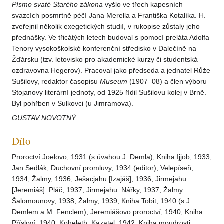
Písmo svaté Starého zákona
vyšlo ve třech kapesních
svazcích posmrtně péčí Jana Merella a Františka Kotalíka. H.
zveřejnil několik exegetických studií, v rukopise zůstaly jeho
přednášky. Ve třicátých letech budoval s pomocí preláta Adolfa
Tenory vysokoškolské konferenční středisko v Dalečíně na
Žďársku (tzv. letovisko pro akademické kurzy či studentská
ozdravovna Hegerov). Pracoval jako předseda a jednatel Růže
Sušilovy, redaktor časopisu
Museum
(1907–08) a člen výboru
Stojanovy literární jednoty, od 1925 řídil Sušilovu kolej v Brně.
Byl pohřben v Sulkovci (u Jimramova).
GUSTAV NOVOTNÝ
Dílo
Proroctví Joelovo, 1931 (s úvahou J. Demla); Kniha Ijjob, 1933;
Jan Sedlák, Duchovní promluvy, 1934 (editor); Velepíseň,
1934; Žalmy, 1936; Ješacjahu [Izajáš], 1936; Jirmejahu
[Jeremiáš]. Pláč, 1937; Jirmejahu. Nářky, 1937; Žalmy
Šalomounovy, 1938; Žalmy, 1939; Kniha Tobit, 1940 (s J.
Demlem a M. Fenclem); Jeremiášovo proroctví, 1940; Kniha
Přísloví, 1940; Koheleth. Kazatel, 1942; Kniha moudrosti,