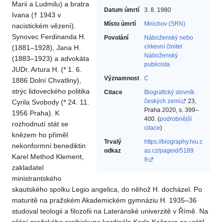
Marii a Ludmilu) a bratra
Datum úmrtí
3. 8. 1980
Ivana († 1943 v
Místo úmrtí
Mnichov (SRN)
nacistickém vězení).
Synovec Ferdinanda H.
Povolání
Náboženský nebo
církevní činitel‎
(1881–1928), Jana H.
Náboženský
(1883–1923) a advokáta
publicista‎
JUDr. Artura H. (* 1. 6.
Významnost
C
1886 Dolní Chvatliny),
strýc lidoveckého politika
Citace
Biografický slovník
českých zemí
23,
Cyrila Svobody (* 24. 11.
Praha 2020, s. 399–
1956 Praha). K
400. (
podrobnější
rozhodnutí stát se
citace
)
knězem ho přiměl
Trvalý
https://biography.hiu.c
nekonformní benediktin
odkaz
as.cz/pageid/5189
Karel Method Klement,
9
zakladatel
ministrantského
skautského spolku Legio angelica, do něhož H. docházel. Po
maturitě na pražském Akademickém gymnáziu H. 1935–36
studoval teologii a filozofii na Lateránské univerzitě v Římě. Na