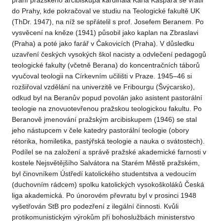
přání pražského arcibiskupa kardinála Karla Kašpara se vrátil
do Prahy, kde pokračoval ve studiu na Teologické fakultě UK
(ThDr. 1947), na níž se spřátelil s prof. Josefem Beranem. Po
vysvěcení na kněze (1941) působil jako kaplan na Zbraslavi
(Praha) a poté jako farář v Čakovicích (Praha). V důsledku
uzavření českých vysokých škol nacisty a odvlečení pedagogů
teologické fakulty (včetně Berana) do koncentračních táborů
vyučoval teologii na Církevním učilišti v Praze. 1945–46 si
rozšiřoval vzdělání na univerzitě ve Fribourgu (Švýcarsko),
odkud byl na Beranův popud povolán jako asistent pastorální
teologie na znovuotevřenou pražskou teologickou fakultu. Po
Beranově jmenování pražským arcibiskupem (1946) se stal
jeho nástupcem v čele katedry pastorální teologie (obory
rétorika, homiletika, pastýřská teologie a nauka o svátostech).
Podílel se na založení a správě pražské akademické farnosti v
kostele Nejsvětějšího Salvátora na Starém Městě pražském,
byl činovníkem Ústředí katolického studentstva a vedoucím
(duchovním rádcem) spolku katolických vysokoškoláků Česká
liga akademická. Po únorovém převratu byl v prosinci 1948
vyšetřován StB pro podezření z ilegální činnosti. Kvůli
protikomunistickým výrokům při bohoslužbách ministerstvo