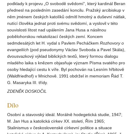
podklady k projevu „O svobodě svědomí“, který kardinál Beran
přednesl na posledním zasedání koncilu. Pražský arcibiskup v
něm jménem českých katolíků odmítl hmotný a duševní nátlak,
nutící člověka jednat proti svému svědomí, a vyslovil v této
souvislosti lítost nad upálením Jana Husa a násilnou
pobělohorskou rekatolizací českých zemí. Koncem
sedmdesátých let H. vydal s Pavlem Pecháčkem
Rozhovory o
evangeliích
(pod pseudonymy Václav Svoboda a Pavel Skála),
dvousvazkový výklad biblických textů, který formou dialogu
mladého laika s knězem objasňuje význam Písma svatého pro
osoby hledající cestu k víře. Byl pochován na Lesním hřbitově
(Waldfriedhof) v Mnichově. 1991 obdržel in memoriam Řád T.
G. Masaryka III. třídy.
ZDENĚK DOSKOČIL
Dílo
Osobní a stavovský ideál. Morálně hodegetická studie, 1947;
M. Jan Hus a katolická církev XX. století, Řím 1965;
Stalinismus v československé církevní politice a situace