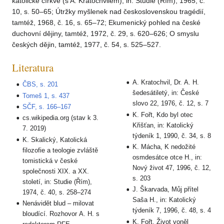
katolické církve (s A. Kratochvilem), in: Studie (Řím), 1965, č.
10, s. 50–65; Útržky myšlenek nad československou tragédií,
tamtéž, 1968, č. 16, s. 65–72; Ekumenický pohled na české
duchovní dějiny, tamtéž, 1972, č. 29, s. 620–626; O smyslu
českých dějin, tamtéž, 1977, č. 54, s. 525–527.
Literatura
A. Kratochvil, Dr. A. H.
ČBS, s. 201
šedesátiletý, in: České
Tomeš 1, s. 437
slovo 22, 1976, č. 12, s. 7
SČF, s. 166–167
K. Fořt, Kdo byl otec
cs.wikipedia.org (stav k 3.
Křišťan, in: Katolický
7. 2019)
týdeník 1, 1990, č. 34, s. 8
K. Skalický, Katolická
K. Mácha, K nedožité
filozofie a teologie zvláště
osmdesátce otce H., in:
tomistická v české
Nový život 47, 1996, č. 12,
společnosti XIX. a XX.
s. 203
století, in: Studie (Řím),
J. Škarvada, Můj přítel
1974, č. 40, s. 258–274
Saša H., in: Katolický
Nenávidět blud – milovat
týdeník 7, 1996, č. 48, s. 4
bloudící. Rozhovor A. H. s
K. Fořt, Život voněl