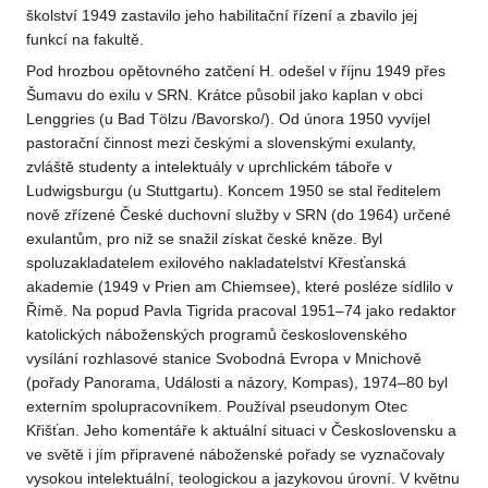
školství 1949 zastavilo jeho habilitační řízení a zbavilo jej
funkcí na fakultě.
Pod hrozbou opětovného zatčení H. odešel v říjnu 1949 přes
Šumavu do exilu v SRN. Krátce působil jako kaplan v obci
Lenggries (u Bad Tölzu /Bavorsko/). Od února 1950 vyvíjel
pastorační činnost mezi českými a slovenskými exulanty,
zvláště studenty a intelektuály v uprchlickém táboře v
Ludwigsburgu (u Stuttgartu). Koncem 1950 se stal ředitelem
nově zřízené České duchovní služby v SRN (do 1964) určené
exulantům, pro niž se snažil získat české kněze. Byl
spoluzakladatelem exilového nakladatelství Křesťanská
akademie (1949 v Prien am Chiemsee), které posléze sídlilo v
Římě. Na popud Pavla Tigrida pracoval 1951–74 jako redaktor
katolických náboženských programů československého
vysílání rozhlasové stanice Svobodná Evropa v Mnichově
(pořady Panorama, Události a názory, Kompas), 1974–80 byl
externím spolupracovníkem. Používal pseudonym Otec
Křišťan. Jeho komentáře k aktuální situaci v Československu a
ve světě i jím připravené náboženské pořady se vyznačovaly
vysokou intelektuální, teologickou a jazykovou úrovní. V květnu