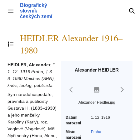
Přeskočit
Biografický
na
slovník
Hlavní menu
Hle
obsah
českých zemí
HEIDLER Alexander 1916–
Přepnout obsah
1980
HEIDLER, Alexander
,
*
Alexander HEIDLER
1. 12. 1916 Praha, † 3.
8. 1980 Mnichov (SRN),
kněz, teolog, publicista
Syn národohospodáře,
právníka a publicisty
Alexander Heidler.jpg
Gustava H. (1883–1930)
a jeho manželky
Datum
1. 12. 1916
Karolíny (Karly), roz.
narození
Voglové (Vogelové). Měl
Místo
Praha
čtyři sestry (Hanu, Alenu,
narození