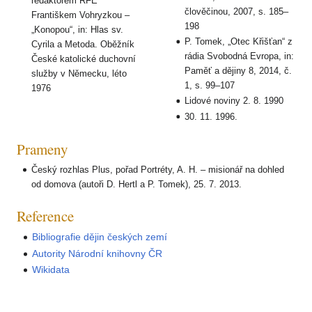
redaktorem RFE
člověčinou, 2007, s. 185–
Františkem Vohryzkou –
198
„Konopou“, in: Hlas sv.
P. Tomek, „Otec Křišťan“ z
Cyrila a Metoda. Oběžník
rádia Svobodná Evropa, in:
České katolické duchovní
Paměť a dějiny 8, 2014, č.
služby v Německu, léto
1, s. 99–107
1976
Lidové noviny 2. 8. 1990
30. 11. 1996.
Prameny
Český rozhlas Plus, pořad Portréty, A. H. – misionář na dohled
od domova (autoři D. Hertl a P. Tomek), 25. 7. 2013.
Reference
Bibliografie dějin českých zemí
Autority Národní knihovny ČR
Wikidata