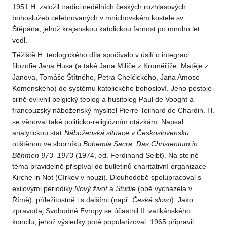
1951 H. založil tradici nedělních českých rozhlasových
bohoslužeb celebrovaných v mnichovském kostele sv.
Štěpána, jehož krajanskou katolickou farnost po mnoho let
vedl.
Těžiště H. teologického díla spočívalo v úsilí o integraci
filozofie Jana Husa (a také Jana Milíče z Kroměříže, Matěje z
Janova, Tomáše Štítného, Petra Chelčického, Jana Amose
Komenského) do systému katolického bohosloví. Jeho postoje
silně ovlivnil belgický teolog a husitolog Paul de Vooght a
francouzský náboženský myslitel Pierre Teilhard de Chardin. H.
se věnoval také politicko-religiózním otázkám. Napsal
analytickou stať
Náboženská situace v Československu
otištěnou ve sborníku
Bohemia Sacra
.
Das Christentum in
Böhmen 973–1973
(1974, ed. Ferdinand Seibt). Na stejné
téma pravidelně přispíval do bulletinů charitativní organizace
Kirche in Not (Církev v nouzi). Dlouhodobě spolupracoval s
exilovými periodiky
Nový život
a
Studie
(obě vycházela v
Římě), příležitostně i s dalšími (např.
České slovo
). Jako
zpravodaj Svobodné Evropy se účastnil II. vatikánského
koncilu, jehož výsledky poté popularizoval. 1965 připravil