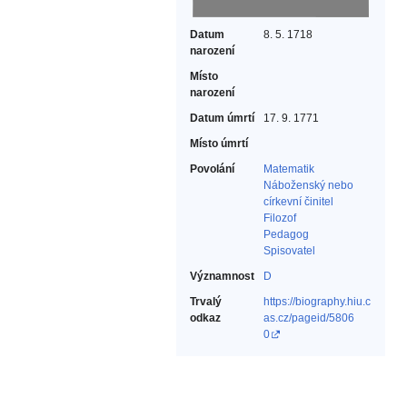
Datum
8. 5. 1718
narození
Místo
narození
Datum úmrtí
17. 9. 1771
Místo úmrtí
Povolání
Matematik‎
Náboženský nebo
církevní činitel‎
Filozof‎
Pedagog‎
Spisovatel‎
Významnost
D
Trvalý
https://biography.hiu.c
odkaz
as.cz/pageid/5806
0