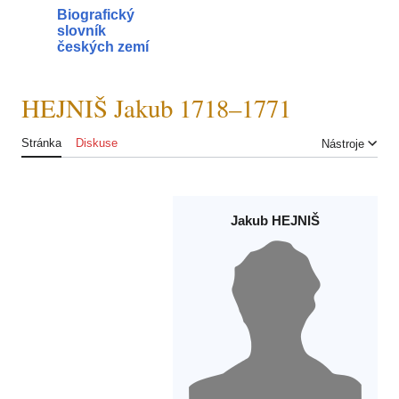
Přeskočit
Biografický
na
slovník
Hlavní menu
Hle
obsah
českých zemí
HEJNIŠ Jakub 1718–1771
Stránka
Diskuse
Nástroje
Jakub HEJNIŠ