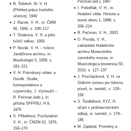
Pečman (ed.), 1987
B. Štědroň, Dr. V. H.
I. Poledňák, V. H., in:
(Přehled práce českého
Hudební věda. Historie a
učence), 1940
teorie oboru 1, 1988, s.
J. Racek, V. H., in: ČMM
206–214
66, 1946, s. 108–117
R. Pečman, V. H., 2003
T. Straková, V. H. a jeho
O. Pivoda, V. H.,
tvůrčí odkaz, 1956
zakladatel Hudebního
P. Novák, V. H. – tvůrce
archivu Moravského
Janáčkova archivu, in:
zemského muzea, in:
Musikologie 5, 1958, s.
Musicologica brunensia 50,
181–221
2016, s. 127–137
V. H. Pokrokový vědec a
J. Procházková, V. H. ve
člověk. Studie,
Státním ústavu pro lidovou
korespondence a
píseň, in: tamtéž, s. 139–
vzpomínky, J. Vysloužil –
156
R. Pečman (eds.), in:
S. Šindlářová, XYZ. H.
příloha SPFFBU, H 9,
účast v protinacistickém
1975
odboji, in: tamtéž, s. 179–
S. Přibáňová, Pozůstalost
186
V. H., in: ČMZM 61, 1976,
M. Zapletal, Proměny a
159–170