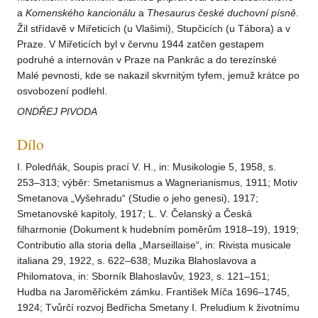
a
Komenského kancionálu
a
Thesaurus české duchovní písně
.
Žil střídavě v Miřeticích (u Vlašimi), Stupčicích (u Tábora) a v
Praze. V Miřeticích byl v červnu 1944 zatčen gestapem
podruhé a internován v Praze na Pankrác a do terezínské
Malé pevnosti, kde se nakazil skvrnitým tyfem, jemuž krátce po
osvobození podlehl.
ONDŘEJ PIVODA
Dílo
I. Poledňák, Soupis prací V. H., in: Musikologie 5, 1958, s.
253–313; výběr: Smetanismus a Wagnerianismus, 1911; Motiv
Smetanova „Vyšehradu“ (Studie o jeho genesi), 1917;
Smetanovské kapitoly, 1917; L. V. Čelanský a Česká
filharmonie (Dokument k hudebním poměrům 1918–19), 1919;
Contributio alla storia della „Marseillaise“, in: Rivista musicale
italiana 29, 1922, s. 622–638; Muzika Blahoslavova a
Philomatova, in: Sborník Blahoslavův, 1923, s. 121–151;
Hudba na Jaroměřickém zámku. František Míča 1696–1745,
1924; Tvůrčí rozvoj Bedřicha Smetany I. Preludium k životnímu