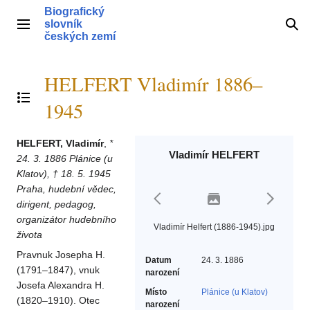
Přeskočit
Biografický
na
slovník
Hlavní menu
Hle
obsah
českých zemí
HELFERT Vladimír 1886–
Přepnout obsah
1945
HELFERT, Vladimír
,
*
Vladimír HELFERT
24. 3. 1886 Plánice (u
Klatov), † 18. 5. 1945
Praha, hudební vědec,
dirigent, pedagog,
organizátor hudebního
Vladimír Helfert (1886-1945).jpg
života
Pravnuk Josepha H.
Datum
24. 3. 1886
(1791–1847), vnuk
narození
Josefa Alexandra H.
Místo
Plánice (u Klatov)
(1820–1910). Otec
narození