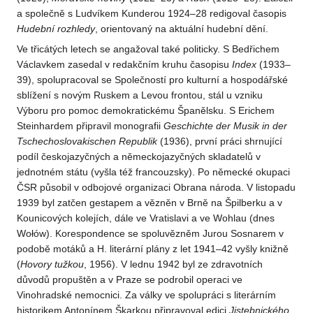
a společně s Ludvíkem Kunderou 1924–28 redigoval časopis
Hudební rozhledy
, orientovaný na aktuální hudební dění.
Ve třicátých letech se angažoval také politicky. S Bedřichem
Václavkem zasedal v redakčním kruhu časopisu
Index
(1933–
39), spolupracoval se Společností pro kulturní a hospodářské
sblížení s novým Ruskem a Levou frontou, stál u vzniku
Výboru pro pomoc demokratickému Španělsku. S Erichem
Steinhardem připravil monografii
Geschichte der Musik in der
Tschechoslovakischen Republik
(1936), první práci shrnující
podíl českojazyčných a německojazyčných skladatelů v
jednotném státu (vyšla též francouzsky). Po německé okupaci
ČSR působil v odbojové organizaci Obrana národa. V listopadu
1939 byl zatčen gestapem a vězněn v Brně na Špilberku a v
Kounicových kolejích, dále ve Vratislavi a ve Wohlau (dnes
Wołów). Korespondence se spoluvězněm Jurou Sosnarem v
podobě motáků a H. literární plány z let 1941–42 vyšly knižně
(
Hovory tužkou
, 1956). V lednu 1942 byl ze zdravotních
důvodů propuštěn a v Praze se podrobil operaci ve
Vinohradské nemocnici. Za války ve spolupráci s literárním
historikem Antonínem Škarkou připravoval edici
Jistebnického