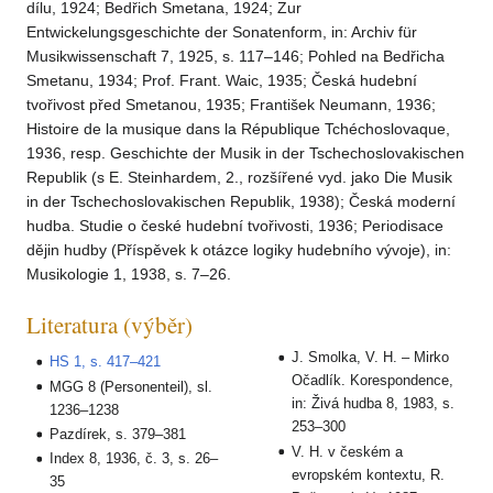
dílu, 1924; Bedřich Smetana, 1924; Zur
Entwickelungsgeschichte der Sonatenform, in: Archiv für
Musikwissenschaft 7, 1925, s. 117–146; Pohled na Bedřicha
Smetanu, 1934; Prof. Frant. Waic, 1935; Česká hudební
tvořivost před Smetanou, 1935; František Neumann, 1936;
Histoire de la musique dans la République Tchéchoslovaque,
1936, resp. Geschichte der Musik in der Tschechoslovakischen
Republik (s E. Steinhardem, 2., rozšířené vyd. jako Die Musik
in der Tschechoslovakischen Republik, 1938); Česká moderní
hudba. Studie o české hudební tvořivosti, 1936; Periodisace
dějin hudby (Příspěvek k otázce logiky hudebního vývoje), in:
Musikologie 1, 1938, s. 7–26.
Literatura (výběr)
J. Smolka, V. H. – Mirko
HS 1, s. 417–421
Očadlík. Korespondence,
MGG 8 (Personenteil), sl.
in: Živá hudba 8, 1983, s.
1236–1238
253–300
Pazdírek, s. 379–381
V. H. v českém a
Index 8, 1936, č. 3, s. 26–
evropském kontextu, R.
35