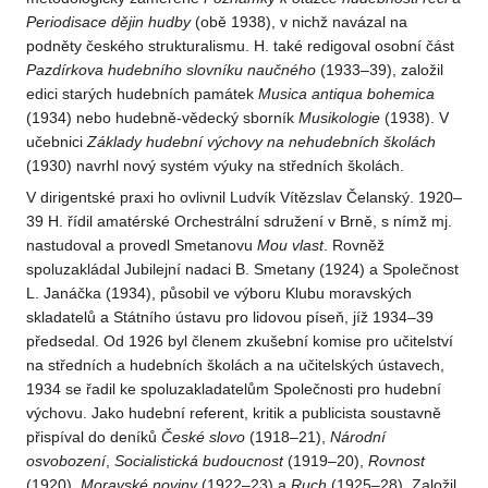
Periodisace dějin hudby
(obě 1938), v nichž navázal na
podněty českého strukturalismu. H. také redigoval osobní část
Pazdírkova hudebního slovníku naučného
(1933–39), založil
edici starých hudebních památek
Musica antiqua bohemica
(1934) nebo hudebně-vědecký sborník
Musikologie
(1938). V
učebnici
Základy hudební výchovy na nehudebních školách
(1930) navrhl nový systém výuky na středních školách.
V dirigentské praxi ho ovlivnil Ludvík Vítězslav Čelanský. 1920–
39 H. řídil amatérské Orchestrální sdružení v Brně, s nímž mj.
nastudoval a provedl Smetanovu
Mou vlast
. Rovněž
spoluzakládal Jubilejní nadaci B. Smetany (1924) a Společnost
L. Janáčka (1934), působil ve výboru Klubu moravských
skladatelů a Státního ústavu pro lidovou píseň, jíž 1934–39
předsedal. Od 1926 byl členem zkušební komise pro učitelství
na středních a hudebních školách a na učitelských ústavech,
1934 se řadil ke spoluzakladatelům Společnosti pro hudební
výchovu. Jako hudební referent, kritik a publicista soustavně
přispíval do deníků
České slovo
(1918–21),
Národní
osvobození
,
Socialistická budoucnost
(1919–20),
Rovnost
(1920),
Moravské noviny
(1922–23) a
Ruch
(1925–28). Založil