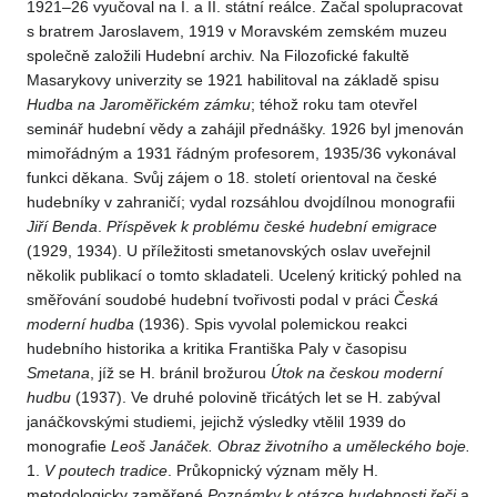
1921–26 vyučoval na I. a II. státní reálce. Začal spolupracovat
s bratrem Jaroslavem, 1919 v Moravském zemském muzeu
společně založili Hudební archiv. Na Filozofické fakultě
Masarykovy univerzity se 1921 habilitoval na základě spisu
Hudba na Jaroměřickém zámku
; téhož roku tam otevřel
seminář hudební vědy a zahájil přednášky. 1926 byl jmenován
mimořádným a 1931 řádným profesorem, 1935/36 vykonával
funkci děkana. Svůj zájem o 18. století orientoval na české
hudebníky v zahraničí; vydal rozsáhlou dvojdílnou monografii
Jiří Benda
.
Příspěvek k problému české hudební emigrace
(1929, 1934). U příležitosti smetanovských oslav uveřejnil
několik publikací o tomto skladateli. Ucelený kritický pohled na
směřování soudobé hudební tvořivosti podal v práci
Česká
moderní hudba
(1936). Spis vyvolal polemickou reakci
hudebního historika a kritika Františka Paly v časopisu
Smetana
, jíž se H. bránil brožurou
Útok na českou moderní
hudbu
(1937). Ve druhé polovině třicátých let se H. zabýval
janáčkovskými studiemi, jejichž výsledky vtělil 1939 do
monografie
Leoš Janáček. Obraz životního a uměleckého boje.
1.
V poutech tradice
. Průkopnický význam měly H.
metodologicky zaměřené
Poznámky k otázce hudebnosti řeči
a