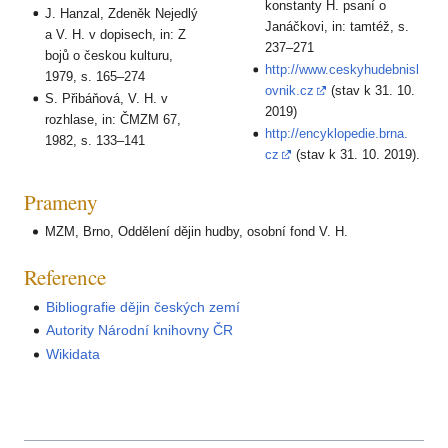
konstanty H. psaní o
J. Hanzal, Zdeněk Nejedlý
Janáčkovi, in: tamtéž, s.
a V. H. v dopisech, in: Z
237–271
bojů o českou kulturu,
http://www.ceskyhudebnisl
1979, s. 165–274
ovnik.cz
(stav k 31. 10.
S. Přibáňová, V. H. v
2019)
rozhlase, in: ČMZM 67,
http://encyklopedie.brna.
1982, s. 133–141
cz
(stav k 31. 10. 2019).
Prameny
MZM, Brno, Oddělení dějin hudby, osobní fond V. H.
Reference
Bibliografie dějin českých zemí
Autority Národní knihovny ČR
Wikidata