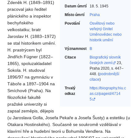
Zdeněk H. (1849–1891)
Datum úmrtí
18. 5. 1945
pracoval jako ředitel
Místo úmrtí
Praha
plánického a inspektor
bechyňského
Povolání
Osvětový nebo
veřejný činitel‎
velkostatku; bratr
Uměnovědec nebo
Jaroslav H. (1883–1972)
historik umění‎
se stal historikem umění.
Významnost
B
H. prastrýcem byl
Jindřich Fügner (1822–
Citace
Biografický slovník
českých zemí
23,
1865), spoluzakladatel
Praha 2020, s. 447–
Sokola. H. studoval
448. (
podrobnější
1896/97 na gymnáziu v
citace
)
Táboře a 1897–1904 na
Trvalý
https://biography.hiu.c
Smíchově (Praha). Na
odkaz
as.cz/pageid/4714
filozofické fakultě
5
pražské univerzity si
zapsal zeměpis, dějepis
(u Jaroslava Golla, Josefa Pekaře a Josefa Šusty) a estetiku (u
Otakara Hostinského). Současně se soukromě vzdělával v
klavírní hře a hudební teorii u Bohumila Vendlera. Na