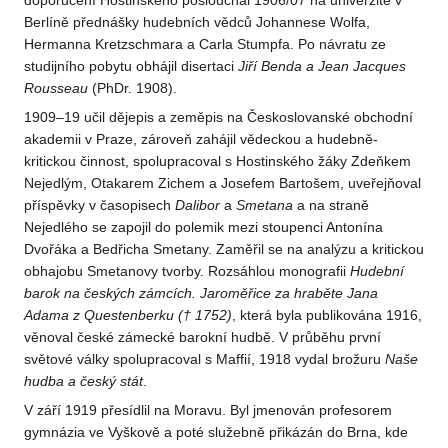
doporučení Hostinského poslouchal 1906/07 na univerzitě v
Berlíně přednášky hudebních vědců Johannese Wolfa,
Hermanna Kretzschmara a Carla Stumpfa. Po návratu ze
studijního pobytu obhájil disertaci
Jiří Benda a Jean Jacques
Rousseau
(PhDr. 1908).
1909–19 učil dějepis a zeměpis na Českoslovanské obchodní
akademii v Praze, zároveň zahájil vědeckou a hudebně-
kritickou činnost, spolupracoval s Hostinského žáky Zdeňkem
Nejedlým, Otakarem Zichem a Josefem Bartošem, uveřejňoval
příspěvky v časopisech
Dalibor
a
Smetana
a na straně
Nejedlého se zapojil do polemik mezi stoupenci Antonína
Dvořáka a Bedřicha Smetany. Zaměřil se na analýzu a kritickou
obhajobu Smetanovy tvorby. Rozsáhlou monografii
Hudební
barok na českých zámcích. Jaroměřice za hraběte Jana
Adama z Questenberku († 1752)
, která byla publikována 1916,
věnoval české zámecké barokní hudbě. V průběhu první
světové války spolupracoval s Maffií, 1918 vydal brožuru
Naše
hudba a český stát
.
V září 1919 přesídlil na Moravu. Byl jmenován profesorem
gymnázia ve Vyškově a poté služebně přikázán do Brna, kde