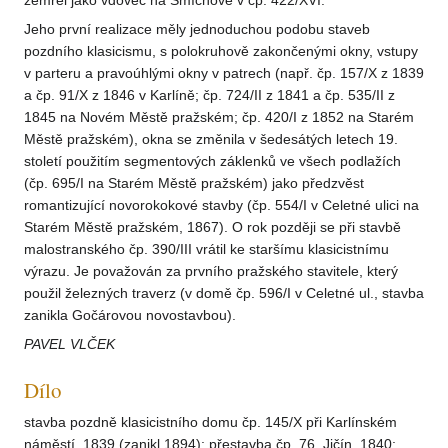
zemřel jako vdovec na Smíchově v čp. 422/XVI.
Jeho první realizace měly jednoduchou podobu staveb
pozdního klasicismu, s polokruhově zakončenými okny, vstupy
v parteru a pravoúhlými okny v patrech (např. čp. 157/X z 1839
a čp. 91/X z 1846 v Karlíně; čp. 724/II z 1841 a čp. 535/II z
1845 na Novém Městě pražském; čp. 420/I z 1852 na Starém
Městě pražském), okna se změnila v šedesátých letech 19.
století použitím segmentových záklenků ve všech podlažích
(čp. 695/I na Starém Městě pražském) jako předzvěst
romantizující novorokokové stavby (čp. 554/I v Celetné ulici na
Starém Městě pražském, 1867). O rok později se při stavbě
malostranského čp. 390/III vrátil ke staršímu klasicistnímu
výrazu. Je považován za prvního pražského stavitele, který
použil železných traverz (v domě čp. 596/I v Celetné ul., stavba
zanikla Gočárovou novostavbou).
PAVEL VLČEK
Dílo
stavba pozdně klasicistního domu čp. 145/X při Karlínském
náměstí, 1839 (zanikl 1894); přestavba čp. 76, Jičín, 1840;