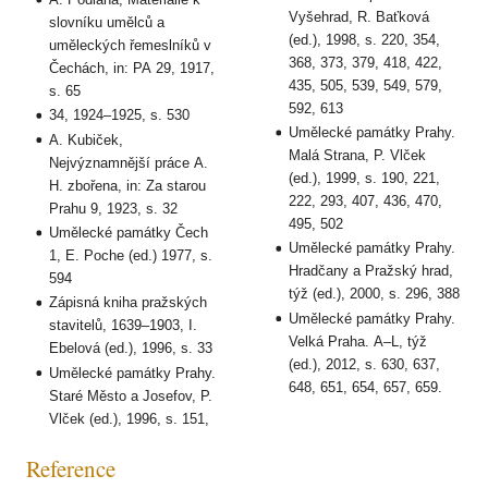
Vyšehrad, R. Baťková
slovníku umělců a
(ed.), 1998, s. 220, 354,
uměleckých řemeslníků v
368, 373, 379, 418, 422,
Čechách, in: PA 29, 1917,
435, 505, 539, 549, 579,
s. 65
592, 613
34, 1924–1925, s. 530
Umělecké památky Prahy.
A. Kubiček,
Malá Strana, P. Vlček
Nejvýznamnější práce A.
(ed.), 1999, s. 190, 221,
H. zbořena, in: Za starou
222, 293, 407, 436, 470,
Prahu 9, 1923, s. 32
495, 502
Umělecké památky Čech
Umělecké památky Prahy.
1, E. Poche (ed.) 1977, s.
Hradčany a Pražský hrad,
594
týž (ed.), 2000, s. 296, 388
Zápisná kniha pražských
Umělecké památky Prahy.
stavitelů, 1639–1903, I.
Velká Praha. A–L, týž
Ebelová (ed.), 1996, s. 33
(ed.), 2012, s. 630, 637,
Umělecké památky Prahy.
648, 651, 654, 657, 659.
Staré Město a Josefov, P.
Vlček (ed.), 1996, s. 151,
Reference