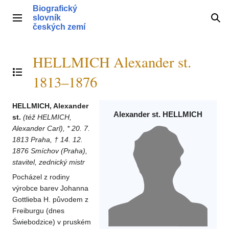
Přeskočit
Biografický
na
slovník
Hlavní menu
Hle
obsah
českých zemí
HELLMICH Alexander st.
Přepnout obsah
1813–1876
HELLMICH, Alexander
Alexander st. HELLMICH
st.
(též HELMICH,
Alexander Carl), * 20. 7.
1813 Praha, † 14. 12.
1876 Smíchov (Praha),
stavitel, zednický mistr
Pocházel z rodiny
výrobce barev Johanna
Gottlieba H. původem z
Freiburgu (dnes
Świebodzice) v pruském