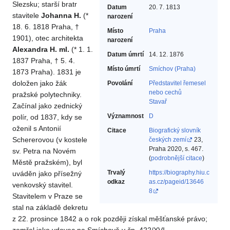
Slezsku; starší bratr
Datum
20. 7. 1813
stavitele
Johanna H.
(*
narození
18. 6. 1818 Praha, †
Místo
Praha
1901), otec architekta
narození
Alexandra H. ml.
(* 1. 1.
Datum úmrtí
14. 12. 1876
1837 Praha, † 5. 4.
Místo úmrtí
Smíchov (Praha)
1873 Praha). 1831 je
doložen jako žák
Povolání
Představitel řemesel
nebo cechů‎
pražské polytechniky.
Stavař‎
Začínal jako zednický
Významnost
D
polír, od 1837, kdy se
oženil s Antonií
Citace
Biografický slovník
Schererovou (v kostele
českých zemí
23,
Praha 2020, s. 467.
sv. Petra na Novém
(
podrobnější citace
)
Městě pražském), byl
Trvalý
https://biography.hiu.c
uváděn jako přísežný
odkaz
as.cz/pageid/13646
venkovský stavitel.
8
Stavitelem v Praze se
stal na základě dekretu
z 22. prosince 1842 a o rok později získal měšťanské právo;