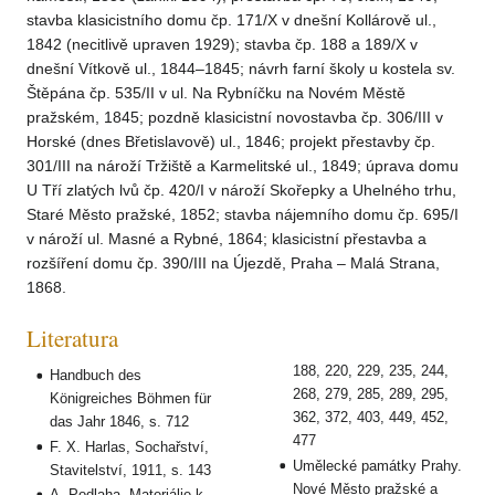
stavba klasicistního domu čp. 171/X v dnešní Kollárově ul.,
1842 (necitlivě upraven 1929); stavba čp. 188 a 189/X v
dnešní Vítkově ul., 1844–1845; návrh farní školy u kostela sv.
Štěpána čp. 535/II v ul. Na Rybníčku na Novém Městě
pražském, 1845; pozdně klasicistní novostavba čp. 306/III v
Horské (dnes Břetislavově) ul., 1846; projekt přestavby čp.
301/III na nároží Tržiště a Karmelitské ul., 1849; úprava domu
U Tří zlatých lvů čp. 420/I v nároží Skořepky a Uhelného trhu,
Staré Město pražské, 1852; stavba nájemního domu čp. 695/I
v nároží ul. Masné a Rybné, 1864; klasicistní přestavba a
rozšíření domu čp. 390/III na Újezdě, Praha – Malá Strana,
1868.
Literatura
188, 220, 229, 235, 244,
Handbuch des
268, 279, 285, 289, 295,
Königreiches Böhmen für
362, 372, 403, 449, 452,
das Jahr 1846, s. 712
477
F. X. Harlas, Sochařství,
Umělecké památky Prahy.
Stavitelství, 1911, s. 143
Nové Město pražské a
A. Podlaha, Materiálie k