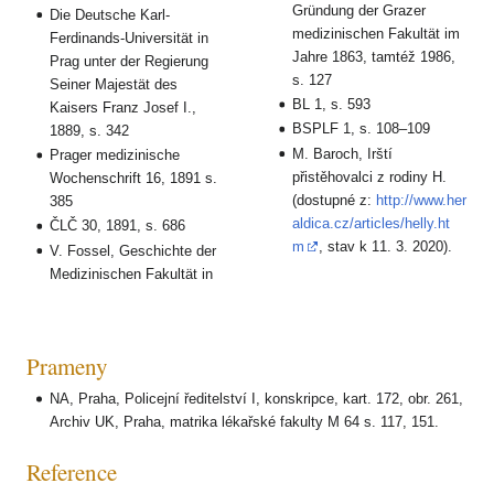
Gründung der Grazer
Die Deutsche Karl-
medizinischen Fakultät im
Ferdinands-Universität in
Jahre 1863, tamtéž 1986,
Prag unter der Regierung
s. 127
Seiner Majestät des
BL 1, s. 593
Kaisers Franz Josef I.,
BSPLF 1, s. 108–109
1889, s. 342
M. Baroch, Irští
Prager medizinische
přistěhovalci z rodiny H.
Wochenschrift 16, 1891 s.
(dostupné z:
http://www.her
385
aldica.cz/articles/helly.ht
ČLČ 30, 1891, s. 686
m
, stav k 11. 3. 2020).
V. Fossel, Geschichte der
Medizinischen Fakultät in
Prameny
NA, Praha, Policejní ředitelství I, konskripce, kart. 172, obr. 261,
Archiv UK, Praha, matrika lékařské fakulty M 64 s. 117, 151.
Reference