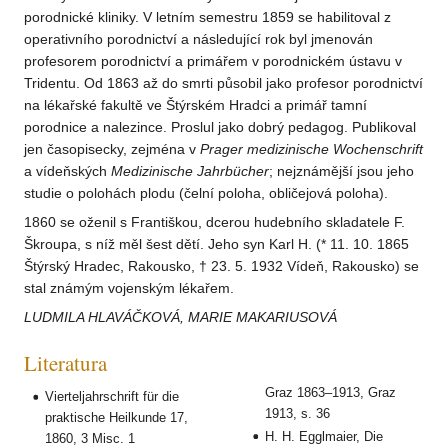
porodnické kliniky. V letním semestru 1859 se habilitoval z
operativního porodnictví a následující rok byl jmenován
profesorem porodnictví a primářem v porodnickém ústavu v
Tridentu. Od 1863 až do smrti působil jako profesor porodnictví
na lékařské fakultě ve Štýrském Hradci a primář tamní
porodnice a nalezince. Proslul jako dobrý pedagog. Publikoval
jen časopisecky, zejména v
Prager medizinische Wochenschrift
a vídeňských
Medizinische Jahrbücher
; nejznámější jsou jeho
studie o polohách plodu (čelní poloha, obličejová poloha).
1860 se oženil s Františkou, dcerou hudebního skladatele F.
Škroupa, s níž měl šest dětí. Jeho syn Karl H. (* 11. 10. 1865
Štýrský Hradec, Rakousko, † 23. 5. 1932 Vídeň, Rakousko) se
stal známým vojenským lékařem.
LUDMILA HLAVÁČKOVÁ, MARIE MAKARIUSOVÁ
Literatura
Graz 1863–1913, Graz
Vierteljahrschrift für die
1913, s. 36
praktische Heilkunde 17,
H. H. Egglmaier, Die
1860, 3 Misc. 1