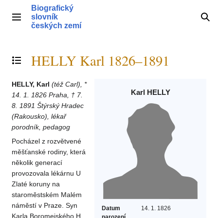
Přeskočit
Biografický
na
slovník
Hlavní menu
Hle
obsah
českých zemí
HELLY Karl 1826–1891
Přepnout obsah
HELLY, Karl
(též Carl), *
Karl HELLY
14. 1. 1826 Praha, † 7.
8. 1891 Štýrský Hradec
(Rakousko), lékař
porodník, pedagog
Pocházel z rozvětvené
měšťanské rodiny, která
několik generací
provozovala lékárnu U
Zlaté koruny na
staroměstském Malém
náměstí v Praze. Syn
Datum
14. 1. 1826
Karla Boromejského H.
narození