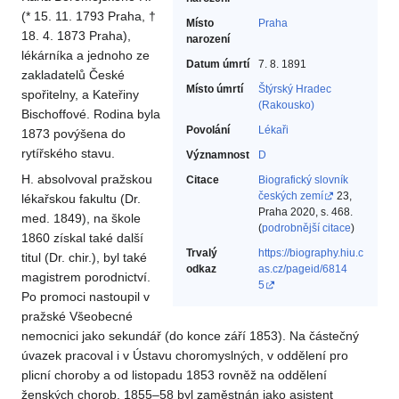
(* 15. 11. 1793 Praha, †
Místo
Praha
18. 4. 1873 Praha),
narození
lékárníka a jednoho ze
Datum úmrtí
7. 8. 1891
zakladatelů České
Místo úmrtí
Štýrský Hradec
spořitelny, a Kateřiny
(Rakousko)
Bischoffové. Rodina byla
Povolání
Lékaři‎
1873 povýšena do
rytířského stavu.
Významnost
D
H. absolvoval pražskou
Citace
Biografický slovník
českých zemí
23,
lékařskou fakultu (Dr.
Praha 2020, s. 468.
med. 1849), na škole
(
podrobnější citace
)
1860 získal také další
Trvalý
https://biography.hiu.c
titul (Dr. chir.), byl také
odkaz
as.cz/pageid/6814
magistrem porodnictví.
5
Po promoci nastoupil v
pražské Všeobecné
nemocnici jako sekundář (do konce září 1853). Na částečný
úvazek pracoval i v Ústavu choromyslných, v oddělení pro
plicní choroby a od listopadu 1853 rovněž na oddělení
ženských chorob. 1855–58 byl zaměstnán jako asistent