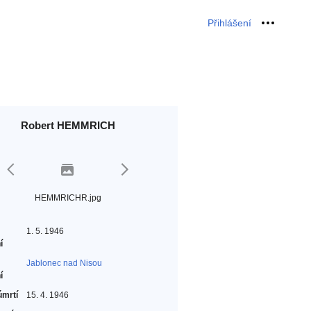
Přihlášení
Osobní 
Robert HEMMRICH
HEMMRICHR.jpg
1. 5. 1946
í
Jablonec nad Nisou
í
úmrtí
15. 4. 1946