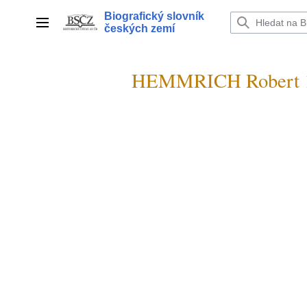
Přeskočit
Biografický slovník
na
Hlavní menu
českých zemí
obsah
HEMMRICH Robert 