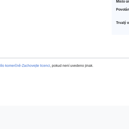
Místo ú
Povolán
Trvalý 
lo komerčně-Zachovejte licenci
, pokud není uvedeno jinak.