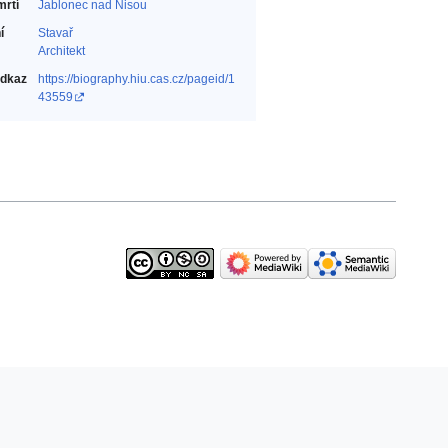
mrtí
Jablonec nad Nisou
í
Stavař‎
Architekt‎
odkaz
https://biography.hiu.cas.cz/pageid/1
43559