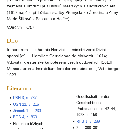
zejména s úmrtími příslušníků městských a šlechtických elit
(1617 např. u příležitosti svatby Přemysla ze Žerotína a Anny
Marie Šlikové z Pasouna a Holíče).
MARTIN HOLÝ
Dílo
In honorem … Iohannis Hertvicii … ministri verbi Divini …
sponsi [et] … Lidmillae Gerricianae de Maiverdu, 1614;
Vdovství křesťanské ku potěšení všech ovdovělých [1619];
Mensa aurea admirabilium ferculorum quinque…, Wittebergae
1623.
Literatura
Gesellschaft für die
RSN 3, s. 767
Geschichte des
OSN 11, s. 215
Protestantismus 42–44,
Jireček 1, s. 239
1923, s. 156
BOS 4, s. 869
RHB 1, s. 289
Historie o těžkých
2, s. 300–301