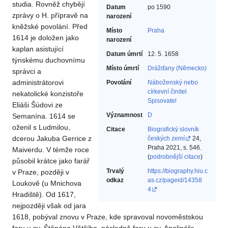
studia. Rovněž chybějí
Datum
po 1590
zprávy o H. přípravě na
narození
kněžské povolání. Před
Místo
Praha
1614 je doložen jako
narození
kaplan asistující
Datum úmrtí
12. 5. 1658
týnskému duchovnímu
Místo úmrtí
Drážďany (Německo)
správci a
administrátorovi
Povolání
Náboženský nebo
církevní činitel‎
nekatolické konzistoře
Spisovatel‎
Eliáši Šúdovi ze
Významnost
D
Semanína. 1614 se
oženil s Ludmilou,
Citace
Biografický slovník
dcerou Jakuba Gerrice z
českých zemí
24,
Praha 2021, s. 546.
Maiverdu. V témže roce
(
podrobnější citace
)
působil krátce jako farář
Trvalý
https://biography.hiu.c
v Praze, později v
odkaz
as.cz/pageid/14358
Loukově (u Mnichova
4
Hradiště). Od 1617,
nejpozději však od jara
1618, pobýval znovu v Praze, kde spravoval novoměstskou