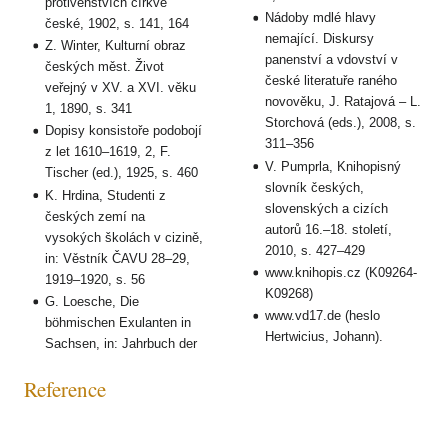
protivenstvích církve
Nádoby mdlé hlavy
české, 1902, s. 141, 164
nemající. Diskursy
Z. Winter, Kulturní obraz
panenství a vdovství v
českých měst. Život
české literatuře raného
veřejný v XV. a XVI. věku
novověku, J. Ratajová – L.
1, 1890, s. 341
Storchová (eds.), 2008, s.
Dopisy konsistoře podobojí
311–356
z let 1610–1619, 2, F.
V. Pumprla, Knihopisný
Tischer (ed.), 1925, s. 460
slovník českých,
K. Hrdina, Studenti z
slovenských a cizích
českých zemí na
autorů 16.–18. století,
vysokých školách v cizině,
2010, s. 427–429
in: Věstník ČAVU 28–29,
www.knihopis.cz (K09264-
1919–1920, s. 56
K09268)
G. Loesche, Die
www.vd17.de (heslo
böhmischen Exulanten in
Hertwicius, Johann).
Sachsen, in: Jahrbuch der
Reference