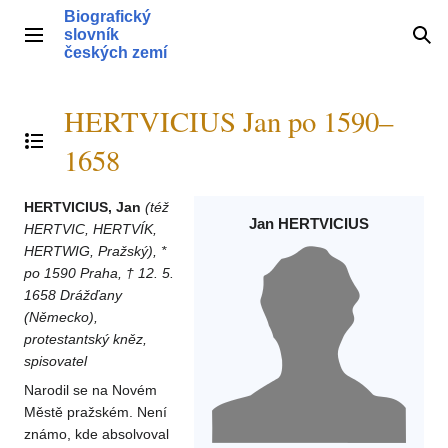
Přeskočit
Biografický
na
slovník
Hlavní menu
Hle
obsah
českých zemí
HERTVICIUS Jan po 1590–
Přepnout obsah
1658
HERTVICIUS, Jan
(též
Jan HERTVICIUS
HERTVIC, HERTVÍK,
HERTWIG, Pražský), *
po 1590 Praha, † 12. 5.
1658 Drážďany
(Německo),
protestantský kněz,
spisovatel
Narodil se na Novém
Městě pražském. Není
známo, kde absolvoval