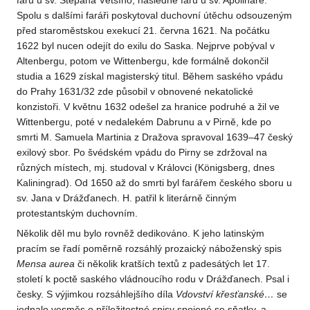
faru u sv. Štěpána Většího, následně faru u sv. Apolináře.
Spolu s dalšími faráři poskytoval duchovní útěchu odsouzeným
před staroměstskou exekucí 21. června 1621. Na počátku
1622 byl nucen odejít do exilu do Saska. Nejprve pobýval v
Altenbergu, potom ve Wittenbergu, kde formálně dokončil
studia a 1629 získal magisterský titul. Během saského vpádu
do Prahy 1631/32 zde působil v obnovené nekatolické
konzistoři. V květnu 1632 odešel za hranice podruhé a žil ve
Wittenbergu, poté v nedalekém Dabrunu a v Pirně, kde po
smrti M. Samuela Martinia z Dražova spravoval 1639–47 český
exilový sbor. Po švédském vpádu do Pirny se zdržoval na
různých místech, mj. studoval v Královci (Königsberg, dnes
Kaliningrad). Od 1650 až do smrti byl farářem českého sboru u
sv. Jana v Drážďanech. H. patřil k literárně činným
protestantským duchovním.
Několik děl mu bylo rovněž dedikováno. K jeho latinským
pracím se řadí poměrně rozsáhlý prozaický náboženský spis
Mensa aurea
či několik kratších textů z padesátých let 17.
století k poctě saského vládnoucího rodu v Drážďanech. Psal i
česky. S výjimkou rozsáhlejšího díla
Vdovství křesťanské…
se
jednalo vesměs o příležitostné spisy spojené se sňatky, a