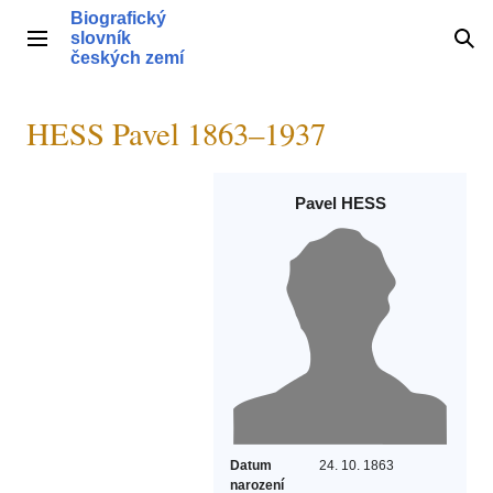
Přeskočit
Biografický
na
slovník
Hlavní menu
Hle
obsah
českých zemí
HESS Pavel 1863–1937
Pavel HESS
Datum
24. 10. 1863
narození