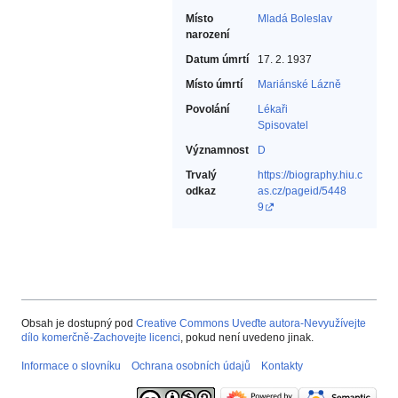
Místo
Mladá Boleslav
narození
Datum úmrtí
17. 2. 1937
Místo úmrtí
Mariánské Lázně
Povolání
Lékaři‎
Spisovatel‎
Významnost
D
Trvalý
https://biography.hiu.c
odkaz
as.cz/pageid/5448
9
Obsah je dostupný pod
Creative Commons Uveďte autora-Nevyužívejte
dílo komerčně-Zachovejte licenci
, pokud není uvedeno jinak.
Informace o slovníku
Ochrana osobních údajů
Kontakty