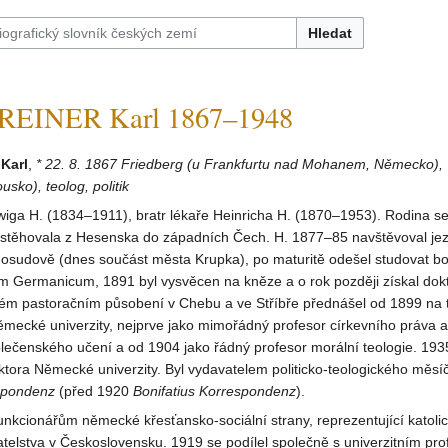
Hledat
EINER Karl 1867–1948
Karl
,
* 22. 8. 1867 Friedberg (u Frankfurtu nad Mohanem, Německo), †
sko), teolog, politik
wiga H. (1834–1911), bratr lékaře Heinricha H. (1870–1953). Rodina se
estěhovala z Hesenska do západních Čech. H. 1877–85 navštěvoval jez
sudově (dnes součást města Krupka), po maturitě odešel studovat bo
m Germanicum, 1891 byl vysvěcen na kněze a o rok později získal dok
tkém pastoračním působení v Chebu a ve Stříbře přednášel od 1899 na 
ěmecké univerzity, nejprve jako mimořádný profesor církevního práva a
lečenského učení a od 1904 jako řádný profesor morální teologie. 193
ektora Německé univerzity. Byl vydavatelem politicko-teologického měsí
spondenz
(před 1920
Bonifatius Korrespondenz
).
funkcionářům německé křesťansko-sociální strany, reprezentující katoli
elstva v Československu. 1919 se podílel společně s univerzitním pr