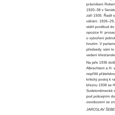
právníkem Robert
1920–38 v Senátu
září 1935. Řadil 
váhání. 1926–29, 
stáhl poněkud do 
opozice H. prosadi
o vytvoření jedno
hnutím. V parlame
předsedy, sám to
vedení křesťansko
Na jaře 1936 došl
Albrechtem a H. v
nepříliš přátelsko
kritický postoj k 
březnu 1938 se H.
Sudetoněmecké str
pod policejním d
osvobození se zno
JAROSLAV ŠEBE