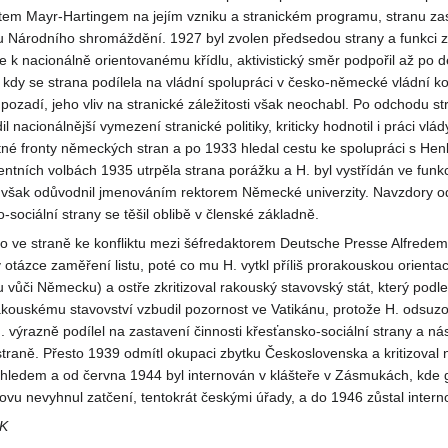
em Mayr-Hartingem na jejím vzniku a stranickém programu, stranu za
 Národního shromáždění. 1927 byl zvolen předsedou strany a funkci z
se k nacionálně orientovanému křídlu, aktivistický směr podpořil až po 
kdy se strana podílela na vládní spolupráci v česko-německé vládní koa
pozadí, jeho vliv na stranické záležitosti však neochabl. Po odchodu st
l nacionálnější vymezení stranické politiky, kriticky hodnotil i práci vlád
tné fronty německých stran a po 1933 hledal cestu ke spolupráci s He
ntních volbách 1935 utrpěla strana porážku a H. byl vystřídán ve funkc
 však odůvodnil jmenováním rektorem Německé univerzity. Navzdory 
-sociální strany se těšil oblibě v členské základně.
o ve straně ke konfliktu mezi šéfredaktorem Deutsche Presse Alfredem
 otázce zaměření listu, poté co mu H. vytkl příliš prorakouskou orientac
u vůči Německu) a ostře zkritizoval rakouský stavovský stát, který podle
rakouskému stavovství vzbudil pozornost ve Vatikánu, protože H. odsuzoval k
 výrazně podílel na zastavení činnosti křesťansko-sociální strany a n
aně. Přesto 1939 odmítl okupaci zbytku Československa a kritizoval nac
ohledem a od června 1944 byl internován v klášteře v Zásmukách, kde
vu nevyhnul zatčení, tentokrát českými úřady, a do 1946 zůstal inter
K