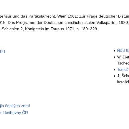
orzensur und das Partikularrecht, Wien 1901; Zur Frage deutscher Bis
15; Das Programm der Deutschen christlichsozialen Volkspartei, 1920;
hlesien 2, Königstein im Taunus 1971, s. 189–329.
NDB 9,
121
W. Diet
Tschec
Tomeš 
J. Šeb
katoli
ějin českých zemí
dní knihovny ČR