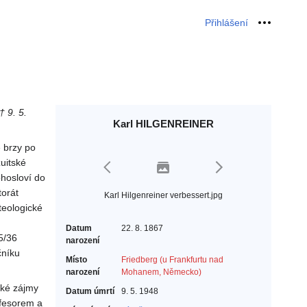
Přihlášení
Osobní 
 9. 5.
Karl HILGENREINER
 brzy po
uitské
hosloví do
torát
Karl Hilgenreiner verbessert.jpg
teologické
Datum
22. 8. 1867
5/36
narození
čníku
Místo
Friedberg (u Frankfurtu nad
narození
Mohanem, Německo)
cké zájmy
Datum úmrtí
9. 5. 1948
ofesorem a