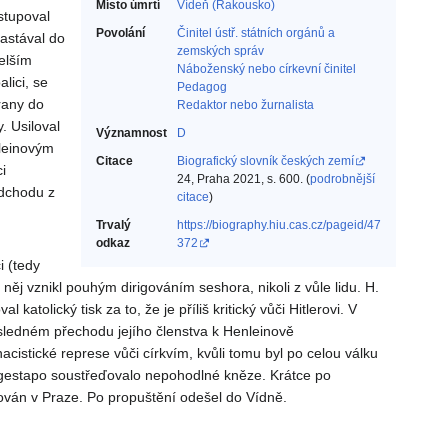
Místo úmrtí
Vídeň (Rakousko)
stupoval
Povolání
Činitel ústř. státních orgánů a
astával do
zemských správ‎
delším
Náboženský nebo církevní činitel‎
lici, se
Pedagog‎
rany do
Redaktor nebo žurnalista‎
y. Usiloval
Významnost
D
nleinovým
Citace
Biografický slovník českých zemí
i
24, Praha 2021, s. 600. (
podrobnější
odchodu z
citace
)
Trvalý
https://biography.hiu.cas.cz/pageid/47
odkaz
372
i (tedy
 něj vznikl pouhým dirigováním seshora, nikoli z vůle lidu. H.
atolický tisk za to, že je příliš kritický vůči Hitlerovi. V
ásledném přechodu jejího členstva k Henleinově
istické represe vůči církvím, kvůli tomu byl po celou válku
 gestapo soustřeďovalo nepohodlné kněze. Krátce po
nován v Praze. Po propuštění odešel do Vídně.