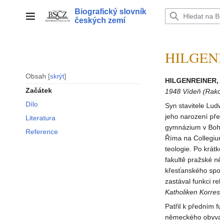
Přeskočit
Biografický slovník
na
Hlavní menu
českých zemí
obsah
HILGENR
Obsah
skrýt
HILGENREINER, 
Začátek
1948 Vídeň (Rakou
Dílo
Syn stavitele Lud
jeho narození př
Literatura
gymnázium v Boho
Reference
Říma na Collegiu
teologie. Po krá
fakultě pražské n
křesťanského spo
zastával funkci r
Katholiken Korre
Patřil k předním 
německého obyvat