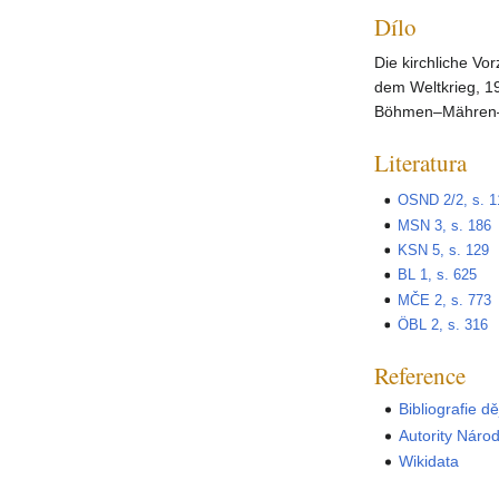
Dílo
Die kirchliche V
dem Weltkrieg, 19
Böhmen–Mähren–Sc
Literatura
OSND 2/2, s. 1
MSN 3, s. 186
KSN 5, s. 129
BL 1, s. 625
MČE 2, s. 773
ÖBL 2, s. 316
Reference
Bibliografie d
Autority Náro
Wikidata