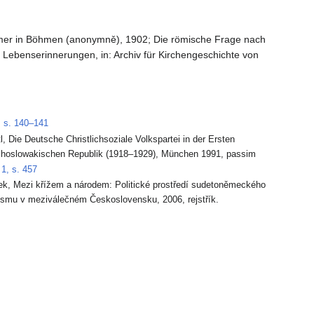
tümer in Böhmen (anonymně), 1902; Die römische Frage nach
 Lebenserinnerungen, in: Archiv für Kirchengeschichte von
 s. 140–141
l, Die Deutsche Christlichsoziale Volkspartei in der Ersten
hoslowakischen Republik (1918–1929), München 1991, passim
1, s. 457
ek, Mezi křížem a národem: Politické prostředí sudetoněmeckého
cismu v meziválečném Československu, 2006, rejstřík.