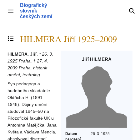
Přeskočit
Biografický
na
slovník
Hlavní menu
Hle
obsah
českých zemí
HILMERA Jiří 1925–2009
Přepnout obsah
HILMERA, Jiří
,
* 26. 3.
Jiří HILMERA
1925 Praha, † 27. 4.
2009 Praha, historik
umění, teatrolog
Syn pedagoga a
hudebního skladatele
Oldřicha H. (1891–
1948). Dějiny umění
studoval 1945–50 na
Filozofické fakultě UK u
Antonína Matějčka, Jana
Květa a Václava Mencla,
Datum
26. 3. 1925
absolvoval disertací
narození