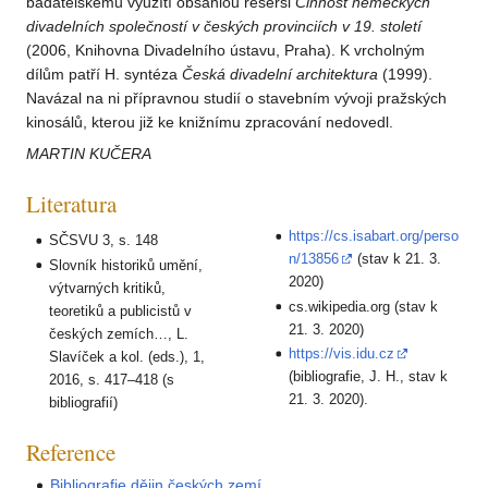
badatelskému využítí obsáhlou rešerši
Činnost německých
divadelních společností v českých provinciích v 19. století
(2006, Knihovna Divadelního ústavu, Praha). K vrcholným
dílům patří H. syntéza
Česká divadelní architektura
(1999).
Navázal na ni přípravnou studií o stavebním vývoji pražských
kinosálů, kterou již ke knižnímu zpracování nedovedl.
MARTIN KUČERA
Literatura
https://cs.isabart.org/perso
SČSVU 3, s. 148
n/13856
(stav k 21. 3.
Slovník historiků umění,
2020)
výtvarných kritiků,
cs.wikipedia.org (stav k
teoretiků a publicistů v
21. 3. 2020)
českých zemích…, L.
https://vis.idu.cz
Slavíček a kol. (eds.), 1,
(bibliografie, J. H., stav k
2016, s. 417–418 (s
21. 3. 2020).
bibliografií)
Reference
Bibliografie dějin českých zemí