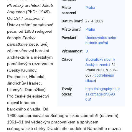
Plzeňský architekt Jakub
Místo
Praha
Auguston
(PhDr. 1949).
narození
Od 1947 pracoval v
Datum úmrtí
27. 4. 2009
Ústavu státní památkové
Místo úmrtí
Praha
péče, od 1953 redigoval
časopis
Zprávy
Povolání
Uměnovědec nebo
historik umění‎
památkové péče
. Svůj
zájem věnoval barokní
Významnost
D
architektuře a městským
Citace
Biografický slovník
památkovým rezervacím
českých zemí
24,
(Český Krumlov,
Praha 2021, s. 606–
607. (
podrobnější
Prachatice, Hluboká,
citace
)
Jindřichův Hradec,
Trvalý
https://biography.hiu.c
Litomyšl, Domažlice).
odkaz
as.cz/pageid/8593
Pro české dějepisectví
0
objevil fenomén
barokního divadla. Od
1960 spolupracoval se Scénografickou laboratoří (ústavem),
1961–91 byl vědeckým pracovníkem a správcem
scénografické sbírky Divadelního oddělení Národního muzea.