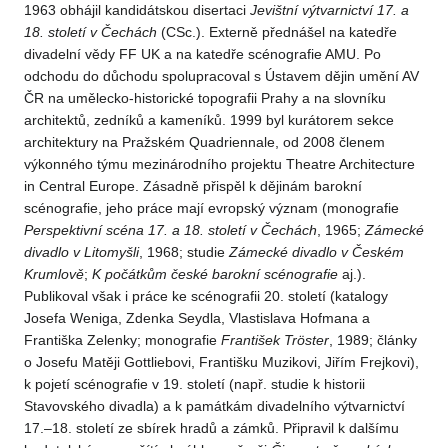
1963 obhájil kandidátskou disertaci
Jevištní výtvarnictví 17. a
18. století v Čechách
(CSc.). Externě přednášel na katedře
divadelní vědy FF UK a na katedře scénografie AMU. Po
odchodu do důchodu spolupracoval s Ústavem dějin umění AV
ČR na umělecko-historické topografii Prahy a na slovníku
architektů, zedníků a kameníků. 1999 byl kurátorem sekce
architektury na Pražském Quadriennale, od 2008 členem
výkonného týmu mezinárodního projektu Theatre Architecture
in Central Europe. Zásadně přispěl k dějinám barokní
scénografie, jeho práce mají evropský význam (monografie
Perspektivní scéna 17. a 18. století v Čechách
, 1965;
Zámecké
divadlo v Litomyšli
, 1968; studie
Zámecké divadlo v Českém
Krumlově
;
K počátkům české barokní scénografie
aj.).
Publikoval však i práce ke scénografii 20. století (katalogy
Josefa Weniga, Zdenka Seydla, Vlastislava Hofmana a
Františka Zelenky; monografie
František Tröster
, 1989; články
o Josefu Matěji Gottliebovi, Františku Muzikovi, Jiřím Frejkovi),
k pojetí scénografie v 19. století (např. studie k historii
Stavovského divadla) a k památkám divadelního výtvarnictví
17.–18. století ze sbírek hradů a zámků. Připravil k dalšímu