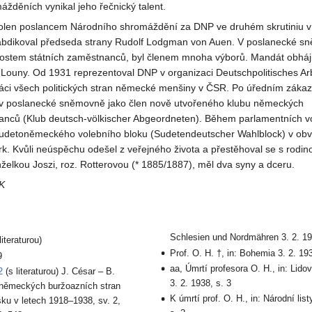
ážděních vynikal jeho řečnický talent.
olen poslancem Národního shromáždění za DNP ve druhém skrutiniu 
abdikoval předseda strany Rudolf Lodgman von Auen. V poslanecké s
itostem státních zaměstnanců, byl členem mnoha výborů. Mandát obháji
Louny. Od 1931 reprezentoval DNP v organizaci Deutschpolitisches Ar
upráci všech politických stran německé menšiny v ČSR. Po úředním zák
. v poslanecké sněmovně jako člen nově utvořeného klubu německých
lanců (Klub deutsch-völkischer Abgeordneten). Během parlamentních v
sudetoněmeckého volebního bloku (Sudetendeutscher Wahlblock) v ob
 Kvůli neúspěchu odešel z veřejného života a přestěhoval se s rodin
elkou Joszi, roz. Rotterovou (* 1885/1887), měl dva syny a dceru.
K
Schlesien und Nordmähren 3. 2. 19
literaturou)
Prof. O. H. †, in: Bohemia 3. 2. 193
9
aa, Úmrtí profesora O. H., in: Lido
2
(s literaturou) J. César – B.
3. 2. 1938, s. 3
a německých buržoazních stran
K úmrtí prof. O. H., in: Národní list
ku v letech 1918–1938, sv. 2,