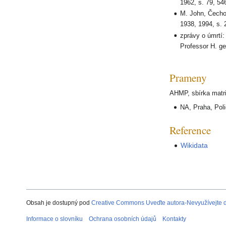
1962, s. 79, 54
M. John, Čech
1938, 1994, s.
zprávy o úmrtí
Professor H. g
Prameny
AHMP, sbírka matrik
NA, Praha, Polic
Reference
Wikidata
Obsah je dostupný pod
Creative Commons Uveďte autora-Nevyužívejte dí
Informace o slovníku
Ochrana osobních údajů
Kontakty