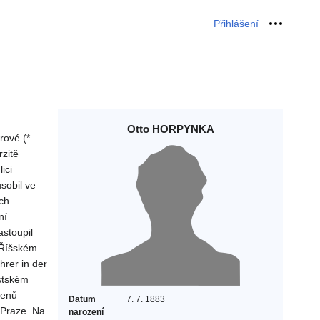
Přihlášení
Osobní 
Otto HORPYNKA
rové (*
zitě
ici
sobil ve
ch
ní
astoupil
 Říšském
hrer in der
stském
lenů
Datum
7. 7. 1883
 Praze. Na
narození