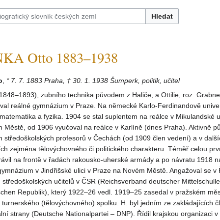
Hledat
A Otto 1883–1938
o
,
* 7. 7. 1883 Praha, † 30. 1. 1938 Šumperk, politik, učitel
848–1893), zubního technika původem z Haliče, a Ottilie, roz. Grabne
oval reálné gymnázium v Praze. Na německé Karlo-Ferdinandově univer
matematika a fyzika. 1904 se stal suplentem na reálce v Mikulandské ul
Městě, od 1906 vyučoval na reálce v Karlíně (dnes Praha). Aktivně pů
 středoškolských profesorů v Čechách (od 1909 člen vedení) a v další
ch zejména tělovýchovného či politického charakteru. Téměř celou prv
rávil na frontě v řadách rakousko-uherské armády a po návratu 1918 n
 gymnázium v Jindřišské ulici v Praze na Novém Městě. Angažoval se v
středoškolských učitelů v ČSR (Reichsverband deutscher Mittelschulle
chen Republik), který 1922–26 vedl. 1919–25 zasedal v pražském mě
 turnerského (tělovýchovného) spolku. H. byl jedním ze zakládajících č
í strany (Deutsche Nationalpartei – DNP). Řídil krajskou organizaci v