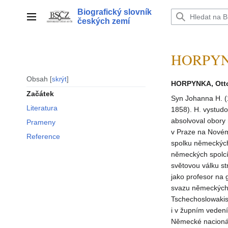
Přeskočit
Biografický slovník
na
Hlavní menu
českých zemí
obsah
HORPYNK
Obsah
skrýt
HORPYNKA, Ott
Začátek
Syn Johanna H. (1
Literatura
1858). H. vystud
absolvoval obory 
Prameny
v Praze na Novém 
Reference
spolku německých
německých spolcí
světovou válku st
jako profesor na
svazu německých 
Tschechoslowakis
i v župním vedení
Německé nacionáln