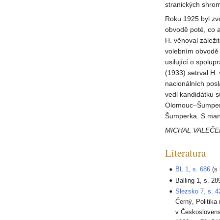
stranických shrom
Roku 1925 byl zv
obvodě poté, co 
H. věnoval zálež
volebním obvodě 
usilující o spol
(1933) setrval H
nacionálních pos
vedl kandidátku 
Olomouc–Šumperk.
Šumperka. S manž
MICHAL VALEČE
Literatura
BL 1, s. 686
(s 
Balling 1, s. 28
Slezsko 7, s. 4
Černý, Politik
v Českoslovens