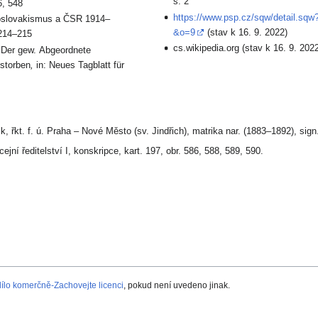
s. 2
6, 548
https://www.psp.cz/sqw/detail.sqw
oslovakismus a ČSR 1914–
&o=9
(stav k 16. 9. 2022)
 214–215
cs.wikipedia.org (stav k 16. 9. 2022
: Der gew. Abgeordnete
estorben
,
in: Neues Tagblatt für
, řkt. f. ú. Praha – Nové Město (sv. Jindřich), matrika nar. (1883–1892), sign
ejní ředitelství I, konskripce, kart. 197, obr. 586, 588, 589, 590.
lo komerčně-Zachovejte licenci
, pokud není uvedeno jinak.