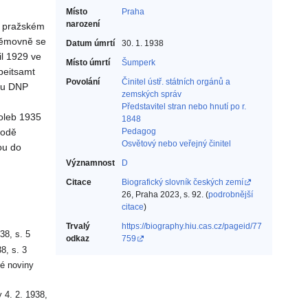
Místo
Praha
narození
v pražském
němovně se
Datum úmrtí
30. 1. 1938
l 1929 ve
Místo úmrtí
Šumperk
beitsamt
Povolání
Činitel ústř. státních orgánů a
azu DNP
zemských správ‎
Představitel stran nebo hnutí po r.
oleb 1935
1848‎
vodě
Pedagog‎
Osvětový nebo veřejný činitel‎
ou do
Významnost
D
Citace
Biografický slovník českých zemí
26, Praha 2023, s. 92. (
podrobnější
citace
)
Trvalý
https://biography.hiu.cas.cz/pageid/77
38, s. 5
odkaz
759
8, s. 3
vé noviny
y 4. 2. 1938,