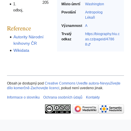
205
1.
Místo úmrtí
Washington
odboj,
Povolání
Antropolog‎
Lékaři‎
Významnost
A
Reference
Trvalý
https://biography.hiu.c
Autority Národní
odkaz
as.cz/pageid/4786
knihovny ČR
8
Wikidata
Obsah je dostupný pod
Creative Commons Uveďte autora-Nevyužívejte
dílo komerčně-Zachovejte licenci
, pokud není uvedeno jinak.
Informace o slovníku
Ochrana osobních údajů
Kontakty