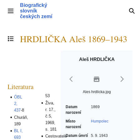
Přeskočit
Biografický
na
slovník
Hlavní menu
Hle
obsah
českých zemí
HRDLIČKA Aleš 1869–1943
Přepnout obsah
Aleš HRDLIČKA
Literatura
Ales hrdlicka.jpg
53
ÖBL
Živa,
2,
Datum
1869
r. 17.,
437
-8
narození
č.5,
Churáň,
Místo
Humpolec
1969,
189
narození
s. 181
BL I,
Datum úmrtí
5. 9. 1943
Cestovatelé
693