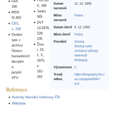
PDČSD
FAA
Datum
11. 10. 1895
II, 346
190
narození
Janko
MSN
Místo
Praha
565
III,402
narození
DVT
ČBS,
Datum úmrtí
9. 12. 1955
11/1978,
s. 249
228-
Osobní
Místo úmrtí
Praha
235
spis v
Povolání
Zoolog‎
Živa,
archívu
Ekolog nebo
r. 23,
Ústavu
ochránce přírody‎
č. 5.,
Veterinář‎
humanitních
Pedagog‎
1975,
disciplín
s.
a
Významnost
C
181-
jazyků
Trvalý
https://biography.hiu.c
182
VFU
odkaz
as.cz/pageid/4807
0
Reference
Autority Národní knihovny ČR
Wikidata