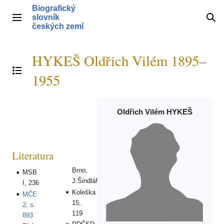
Přeskočit
Biografický
na
slovník
Hlavní menu
Hle
obsah
českých zemí
HYKEŠ Oldřich Vilém 1895–
Přepnout obsah
1955
Oldřich Vilém HYKEŠ
Literatura
Brno,
MSB
J.Šindlář
I, 236
Koleška
MČE
15,
2, s.
119
893