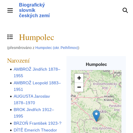
Přeskočit
Biografický
na
slovník
Hlavní menu
Hle
obsah
českých zemí
Humpolec
Přepnout obsah
(přesměrováno z
Humpolec (okr. Pelhřimov)
)
Narození
Humpolec
AMBROŽ Jindřich 1878–
1955
+
AMBROŽ Leopold 1883–
−
1951
AUGUSTA Jaroslav
1878–1970
BROK Jindřich 1912–
1995
BRZOŇ František 1923-?
DÍTĚ Emerich Theodor