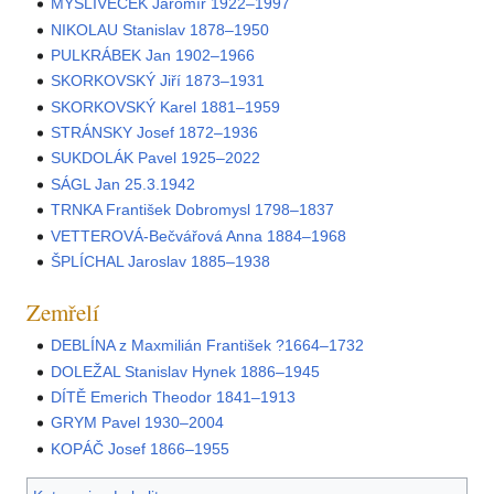
MYSLIVEČEK Jaromír 1922–1997
NIKOLAU Stanislav 1878–1950
PULKRÁBEK Jan 1902–1966
SKORKOVSKÝ Jiří 1873–1931
SKORKOVSKÝ Karel 1881–1959
STRÁNSKY Josef 1872–1936
SUKDOLÁK Pavel 1925–2022
SÁGL Jan 25.3.1942
TRNKA František Dobromysl 1798–1837
VETTEROVÁ-Bečvářová Anna 1884–1968
ŠPLÍCHAL Jaroslav 1885–1938
Zemřelí
DEBLÍNA z Maxmilián František ?1664–1732
DOLEŽAL Stanislav Hynek 1886–1945
DÍTĚ Emerich Theodor 1841–1913
GRYM Pavel 1930–2004
KOPÁČ Josef 1866–1955