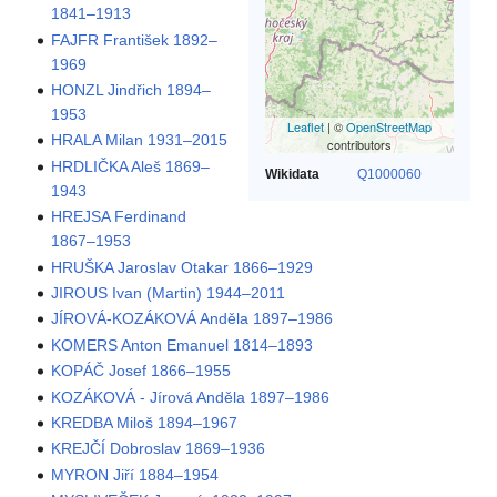
1841–1913
FAJFR František 1892–
1969
HONZL Jindřich 1894–
1953
Leaflet
| ©
OpenStreetMap
HRALA Milan 1931–2015
contributors
HRDLIČKA Aleš 1869–
Wikidata
Q1000060
1943
HREJSA Ferdinand
1867–1953
HRUŠKA Jaroslav Otakar 1866–1929
JIROUS Ivan (Martin) 1944–2011
JÍROVÁ-KOZÁKOVÁ Anděla 1897–1986
KOMERS Anton Emanuel 1814–1893
KOPÁČ Josef 1866–1955
KOZÁKOVÁ - Jírová Anděla 1897–1986
KREDBA Miloš 1894–1967
KREJČÍ Dobroslav 1869–1936
MYRON Jiří 1884–1954