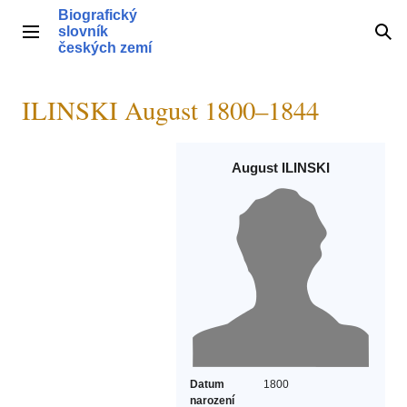
Přeskočit
Biografický
na
slovník
Hlavní menu
Hle
obsah
českých zemí
ILINSKI August 1800–1844
August ILINSKI
Datum
1800
narození