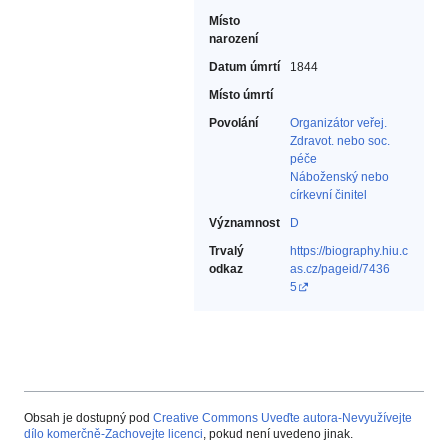
Místo
narození
Datum úmrtí
1844
Místo úmrtí
Povolání
Organizátor veřej.
Zdravot. nebo soc.
péče‎
Náboženský nebo
církevní činitel‎
Významnost
D
Trvalý
https://biography.hiu.c
odkaz
as.cz/pageid/7436
5
Obsah je dostupný pod
Creative Commons Uveďte autora-Nevyužívejte
dílo komerčně-Zachovejte licenci
, pokud není uvedeno jinak.