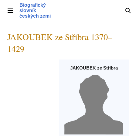
Přeskočit
Biografický
na
slovník
Hlavní menu
Hle
obsah
českých zemí
JAKOUBEK ze Stříbra 1370–
1429
JAKOUBEK ze Stříbra