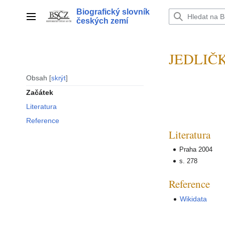
Přeskočit
Biografický slovník
na
Hlavní menu
českých zemí
obsah
JEDLIČKA
Obsah
skrýt
Začátek
Literatura
Reference
Literatura
Praha 2004
s. 278
Reference
Wikidata