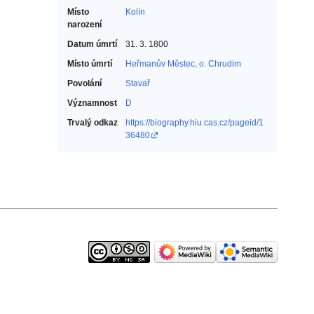
Místo
Kolín
narození
Datum úmrtí
31. 3. 1800
Místo úmrtí
Heřmanův Městec, o. Chrudim
Povolání
Stavař‎
Významnost
D
Trvalý odkaz
https://biography.hiu.cas.cz/pageid/1
36480