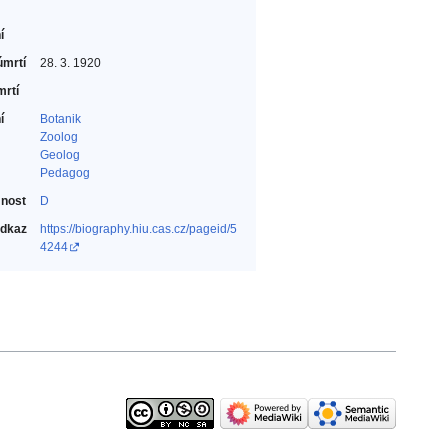
í
úmrtí
28. 3. 1920
mrtí
í
Botanik‎
Zoolog‎
Geolog‎
Pedagog‎
nost
D
odkaz
https://biography.hiu.cas.cz/pageid/5
4244