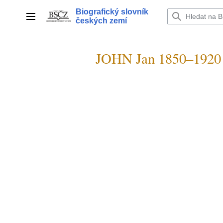
Přeskočit
Biografický slovník
na
Hlavní menu
českých zemí
obsah
JOHN Jan 1850–1920