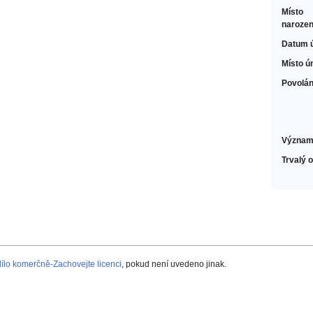
Místo
narozen
Datum 
Místo ú
Povolán
Význam
Trvalý 
lo komerčně-Zachovejte licenci
, pokud není uvedeno jinak.