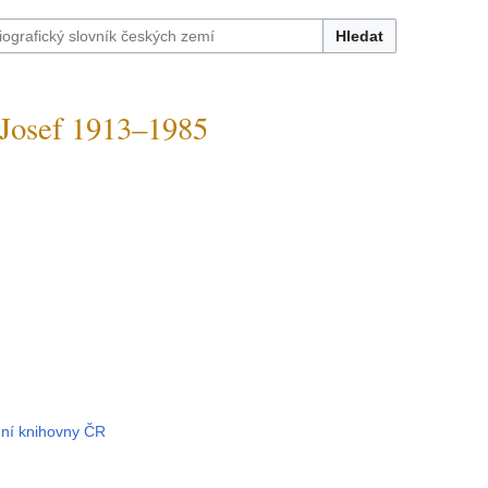
Hledat
osef 1913–1985
8
dní knihovny ČR