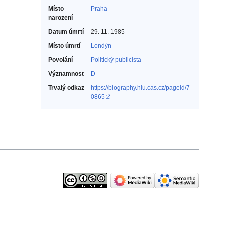
Místo
Praha
narození
Datum úmrtí
29. 11. 1985
Místo úmrtí
Londýn
Povolání
Politický publicista‎
Významnost
D
Trvalý odkaz
https://biography.hiu.cas.cz/pageid/7
0865