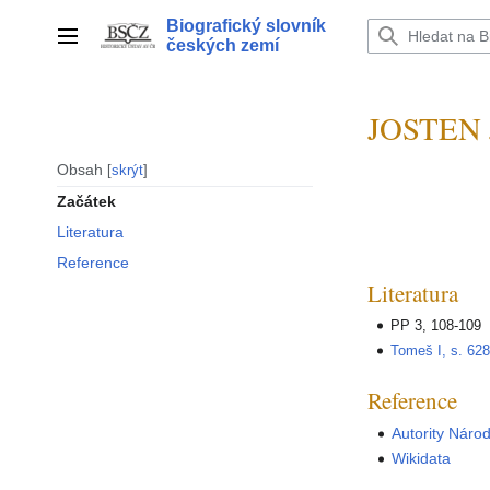
Přeskočit
Biografický slovník
na
Hlavní menu
českých zemí
obsah
JOSTEN J
Obsah
skrýt
Začátek
Literatura
Reference
Literatura
PP 3, 108-109
Tomeš I, s. 62
Reference
Autority Náro
Wikidata