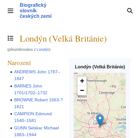
Přeskočit
Biografický
na
slovník
Hlavní menu
Hle
obsah
českých zemí
Londýn (Velká Británie)
Přepnout obsah
(přesměrováno z
Londýn
)
Narození
Londýn (Velká Británie)
ANDREWS John 1787–
1847
+
BARNES John
−
1701/1702–1732
BROWNE Robert 1563-?
1621
CAMPION Edmund
1540–1581
GUNN Selskar Michael
1883–1944