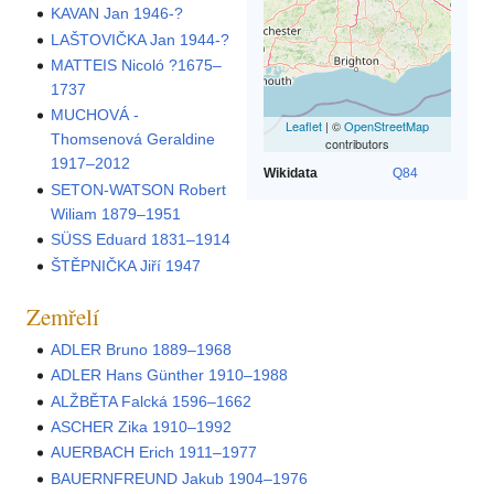
KAVAN Jan 1946-?
LAŠTOVIČKA Jan 1944-?
MATTEIS Nicoló ?1675–
1737
MUCHOVÁ -
Leaflet
| ©
OpenStreetMap
Thomsenová Geraldine
contributors
1917–2012
Wikidata
Q84
SETON-WATSON Robert
Wiliam 1879–1951
SÜSS Eduard 1831–1914
ŠTĚPNIČKA Jiří 1947
Zemřelí
ADLER Bruno 1889–1968
ADLER Hans Günther 1910–1988
ALŽBĚTA Falcká 1596–1662
ASCHER Zika 1910–1992
AUERBACH Erich 1911–1977
BAUERNFREUND Jakub 1904–1976