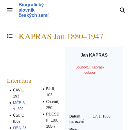
Přeskočit
Biografický
na
slovník
Hlavní menu
Hle
obsah
českých zemí
KAPRAS Jan 1880–1947
Přepnout obsah
Jan KAPRAS
Soubor:J. Kapras-
cut.jpg
Literatura
BL II,
ČAVU,
103
193
Churáň,
MČE 3,
250
s. 302
PDČSD
ČSl; O
Datum
17. 1. 1880
II, 180,
II/67
narození
185-7,
OSN 28,
Místo