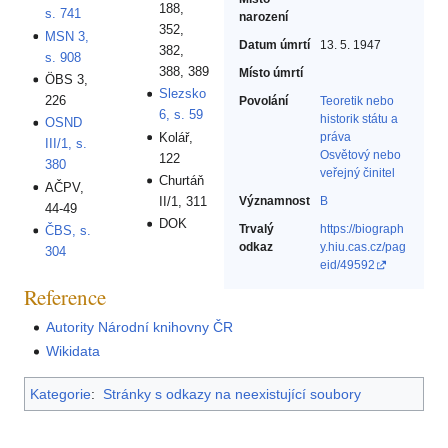
188,
s. 741
narození
352,
MSN 3,
Datum úmrtí
13. 5. 1947
382,
s. 908
388, 389
Místo úmrtí
ÖBS 3,
Slezsko
226
Povolání
Teoretik nebo
6, s. 59
historik státu a
OSND
Kolář,
práva‎
III/1, s.
Osvětový nebo
122
380
veřejný činitel‎
Churtáň
AČPV,
II/1, 311
Významnost
B
44-49
DOK
Trvalý
https://biograph
ČBS, s.
odkaz
y.hiu.cas.cz/pag
304
eid/49592
Reference
Autority Národní knihovny ČR
Wikidata
Kategorie
:
Stránky s odkazy na neexistující soubory