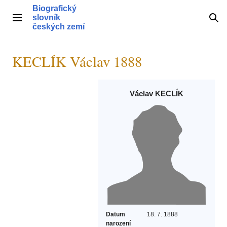
Přeskočit
Biografický
na
slovník
Hlavní menu
Hle
obsah
českých zemí
KECLÍK Václav 1888
Václav KECLÍK
Datum
18. 7. 1888
narození