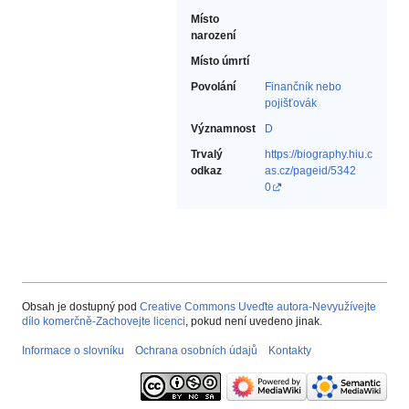
Místo
narození
Místo úmrtí
Povolání
Finančník nebo
pojišťovák‎
Významnost
D
Trvalý
https://biography.hiu.c
odkaz
as.cz/pageid/5342
0
Obsah je dostupný pod
Creative Commons Uveďte autora-Nevyužívejte
dílo komerčně-Zachovejte licenci
, pokud není uvedeno jinak.
Informace o slovníku
Ochrana osobních údajů
Kontakty