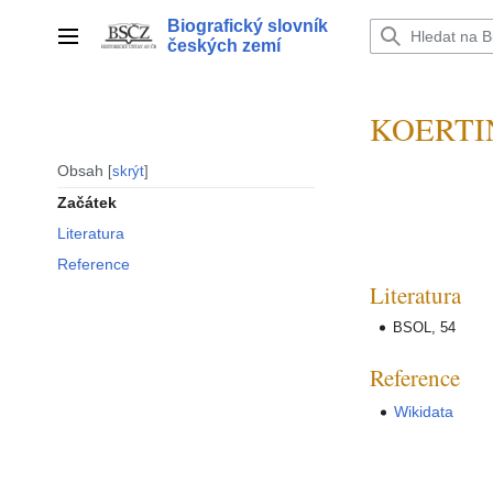
Přeskočit
Biografický slovník
na
Hlavní menu
českých zemí
obsah
KOERTIN
Obsah
skrýt
Začátek
Literatura
Reference
Literatura
BSOL, 54
Reference
Wikidata