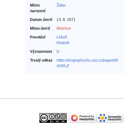
Místo
Žatec
narození
Datum úmrtí
13. 8. 1971
Místo úmrtí
Mnichov
Povolání
Lékaři‎
Historik‎
Významnost
D
Trvalý odkaz
https://biography.hiu.cas.cz/pageid/8
4266