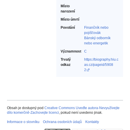
Místo
narození
Místo úmrtí
Povolání
Finančník nebo
pojišťovák‎
Bánský odborník
nebo energetik‎
Významnost
C
Trvalý
https://biography.hiu.c
odkaz
as.cz/pageid/5908
2
Obsah je dostupný pod
Creative Commons Uveďte autora-Nevyužívejte
dílo komerčně-Zachovejte licenci
, pokud není uvedeno jinak.
Informace o slovníku
Ochrana osobních údajů
Kontakty