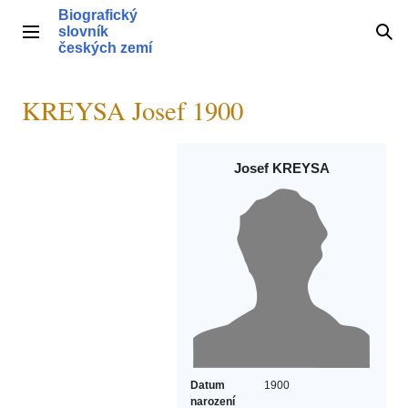
Přeskočit
Biografický
na
slovník
Hlavní menu
Hle
obsah
českých zemí
KREYSA Josef 1900
Josef KREYSA
Datum
1900
narození