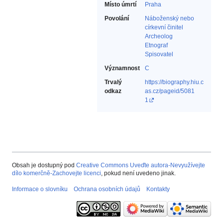
Místo úmrtí
Praha
Povolání
Náboženský nebo
církevní činitel‎
Archeolog‎
Etnograf‎
Spisovatel‎
Významnost
C
Trvalý
https://biography.hiu.c
odkaz
as.cz/pageid/5081
1
Obsah je dostupný pod
Creative Commons Uveďte autora-Nevyužívejte
dílo komerčně-Zachovejte licenci
, pokud není uvedeno jinak.
Informace o slovníku
Ochrana osobních údajů
Kontakty