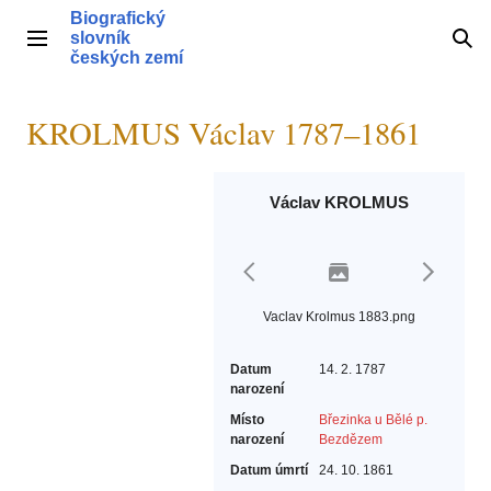
Přeskočit
Biografický
na
slovník
Hlavní menu
Hle
obsah
českých zemí
KROLMUS Václav 1787–1861
Václav KROLMUS
Vaclav Krolmus 1883.png
Datum
14. 2. 1787
narození
Místo
Březinka u Bělé p.
narození
Bezdězem
Datum úmrtí
24. 10. 1861