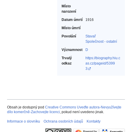
Místo
narození
Datum úmrtí
1916
Místo úmrtí
Povolání
Stavař‎
Společnost - ostatní‎
Významnost
D
Trvalý
https://biography.hiu.c
odkaz
as.cz/pageid/5399
3
Obsah je dostupný pod
Creative Commons Uveďte autora-Nevyužívejte
dílo komerčně-Zachovejte licenci
, pokud není uvedeno jinak.
Informace o slovníku
Ochrana osobních údajů
Kontakty