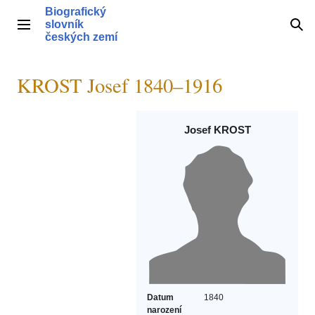
Přeskočit
Biografický
na
slovník
Hlavní menu
Hle
obsah
českých zemí
KROST Josef 1840–1916
Josef KROST
Datum
1840
narození