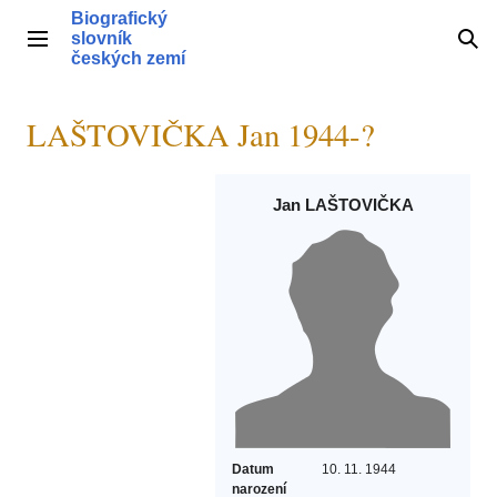
Přeskočit
Biografický
na
slovník
Hlavní menu
Hle
obsah
českých zemí
LAŠTOVIČKA Jan 1944-?
Jan LAŠTOVIČKA
Datum
10. 11. 1944
narození