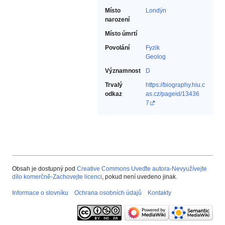
Místo
Londýn
narození
Místo úmrtí
Povolání
Fyzik‎
Geolog‎
Významnost
D
Trvalý
https://biography.hiu.c
odkaz
as.cz/pageid/13436
7
Obsah je dostupný pod
Creative Commons Uveďte autora-Nevyužívejte
dílo komerčně-Zachovejte licenci
, pokud není uvedeno jinak.
Informace o slovníku
Ochrana osobních údajů
Kontakty