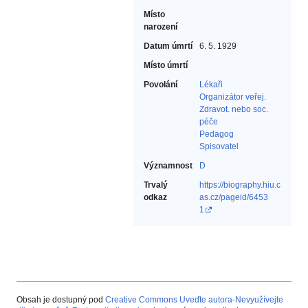
Místo
narození
Datum úmrtí
6. 5. 1929
Místo úmrtí
Povolání
Lékaři‎
Organizátor veřej.
Zdravot. nebo soc.
péče‎
Pedagog‎
Spisovatel‎
Významnost
D
Trvalý
https://biography.hiu.c
odkaz
as.cz/pageid/6453
1
Obsah je dostupný pod
Creative Commons Uveďte autora-Nevyužívejte