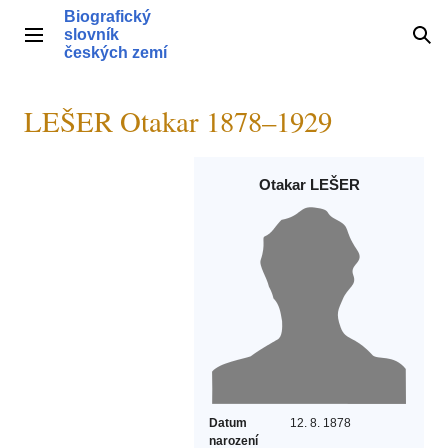
Přeskočit
Biografický
na
slovník
Hlavní menu
Hle
obsah
českých zemí
LEŠER Otakar 1878–1929
Otakar LEŠER
Datum
12. 8. 1878
narození