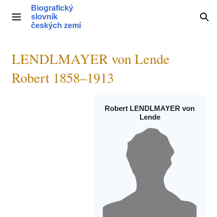
Přeskočit
Biografický
na
slovník
Hlavní menu
Hle
obsah
českých zemí
LENDLMAYER von Lende
Robert 1858–1913
Robert LENDLMAYER von
Lende