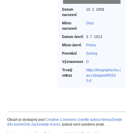
Datum
10. 2. 1858
narození
Místo
Graz
narození
Datum úmrtí
3. 7. 1913
Místo úmrtí
Praha
Povolání
Zoolog‎
Významnost
D
Trvalý
https://biography.hiu.c
odkaz
as.cz/pageid/8263
3
Obsah je dostupný pod
Creative Commons Uveďte autora-Nevyužívejte
dílo komerčně-Zachovejte licenci
, pokud není uvedeno jinak.