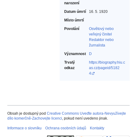
narození
Datum úmrtí
16. 5. 1920
Místo úmrtí
Povolání
Osvětový nebo
veřejný činitel‎
Redaktor nebo
žurnalista‎
Významnost
D
Trvalý
https://biography.hiu.c
odkaz
as.cz/pageid/5182
4
Obsah je dostupný pod
Creative Commons Uveďte autora-Nevyužívejte
dílo komerčně-Zachovejte licenci
, pokud není uvedeno jinak.
Informace o slovníku
Ochrana osobních údajů
Kontakty