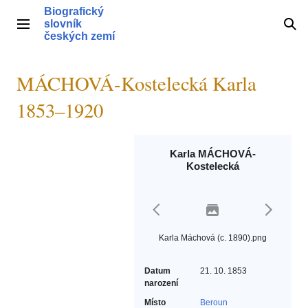
Přeskočit
Biografický
na
slovník
Hlavní menu
Hle
obsah
českých zemí
MÁCHOVÁ-Kostelecká Karla
1853–1920
Karla MÁCHOVÁ-
Kostelecká
Karla Máchová (c. 1890).png
Datum
21. 10. 1853
narození
Místo
Beroun