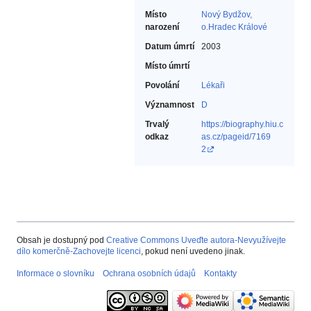
Místo
Nový Bydžov,
narození
o.Hradec Králové
Datum úmrtí
2003
Místo úmrtí
Povolání
Lékaři‎
Významnost
D
Trvalý
https://biography.hiu.c
odkaz
as.cz/pageid/7169
2
Obsah je dostupný pod
Creative Commons Uveďte autora-Nevyužívejte
dílo komerčně-Zachovejte licenci
, pokud není uvedeno jinak.
Informace o slovníku
Ochrana osobních údajů
Kontakty