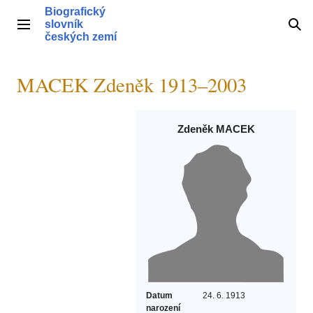
Přeskočit
Biografický
na
slovník
Hlavní menu
Hle
obsah
českých zemí
MACEK Zdeněk 1913–2003
Zdeněk MACEK
Datum
24. 6. 1913
narození