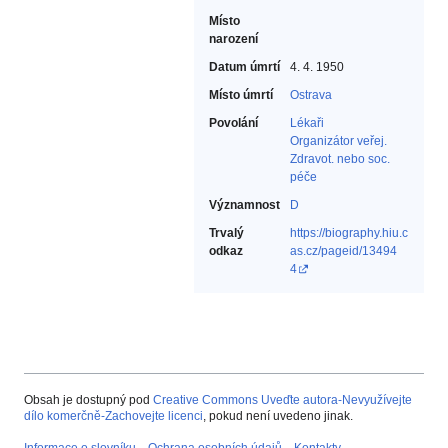
Místo
narození
Datum úmrtí
4. 4. 1950
Místo úmrtí
Ostrava
Povolání
Lékaři‎
Organizátor veřej.
Zdravot. nebo soc.
péče‎
Významnost
D
Trvalý
https://biography.hiu.c
odkaz
as.cz/pageid/13494
4
Obsah je dostupný pod
Creative Commons Uveďte autora-Nevyužívejte
dílo komerčně-Zachovejte licenci
, pokud není uvedeno jinak.