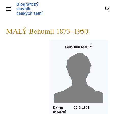
Přeskočit
Biografický
na
slovník
Hlavní menu
Hle
obsah
českých zemí
MALÝ Bohumil 1873–1950
Bohumil MALÝ
Datum
29. 9. 1873
narození