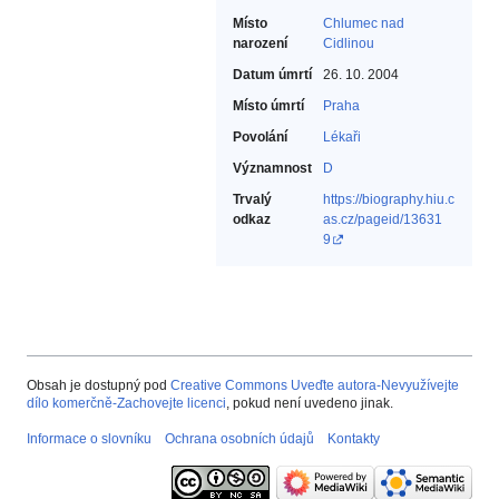
Místo
Chlumec nad
narození
Cidlinou
Datum úmrtí
26. 10. 2004
Místo úmrtí
Praha
Povolání
Lékaři‎
Významnost
D
Trvalý
https://biography.hiu.c
odkaz
as.cz/pageid/13631
9
Obsah je dostupný pod
Creative Commons Uveďte autora-Nevyužívejte
dílo komerčně-Zachovejte licenci
, pokud není uvedeno jinak.
Informace o slovníku
Ochrana osobních údajů
Kontakty