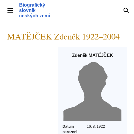
Přeskočit
Biografický
na
slovník
Hlavní menu
Hle
obsah
českých zemí
MATĚJČEK Zdeněk 1922–2004
Zdeněk MATĚJČEK
Datum
16. 8. 1922
narození