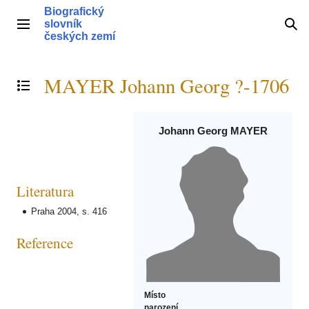
Přeskočit
Biografický
na
slovník
Hlavní menu
Hle
obsah
českých zemí
MAYER Johann Georg ?-1706
Přepnout obsah
Johann Georg MAYER
Literatura
Praha 2004, s. 416
Reference
Místo
narození