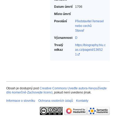
Datum úmrtí
1706
Místo úmrtí
Povolání
Představitel řemesel
nebo cechů‎
Stavař‎
Významnost
D
Trvalý
https://biography.hiu.c
odkaz
as.cz/pageid/13652
1
Obsah je dostupný pod
Creative Commons Uveďte autora-Nevyužívejte
dílo komerčně-Zachovejte licenci
, pokud není uvedeno jinak.
Informace o slovníku
Ochrana osobních údajů
Kontakty