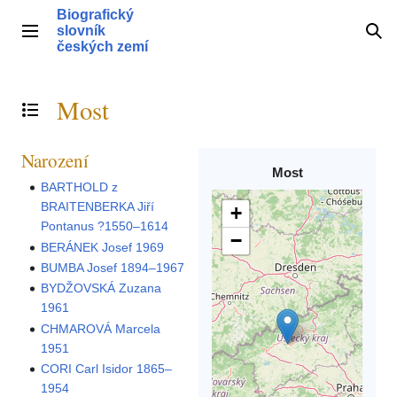
Přeskočit
Biografický
na
slovník
Hlavní menu
Hle
obsah
českých zemí
Most
Přepnout obsah
Narození
Most
BARTHOLD z
BRAITENBERKA Jiří
+
Pontanus ?1550–1614
−
BERÁNEK Josef 1969
BUMBA Josef 1894–1967
BYDŽOVSKÁ Zuzana
1961
CHMAROVÁ Marcela
1951
CORI Carl Isidor 1865–
1954