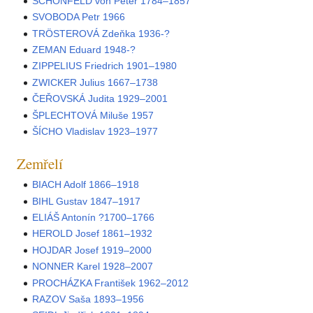
SCHÖNFELD von Peter 1784–1857
SVOBODA Petr 1966
TRÖSTEROVÁ Zdeňka 1936-?
ZEMAN Eduard 1948-?
ZIPPELIUS Friedrich 1901–1980
ZWICKER Julius 1667–1738
ČEŘOVSKÁ Judita 1929–2001
ŠPLECHTOVÁ Miluše 1957
ŠÍCHO Vladislav 1923–1977
Zemřelí
BIACH Adolf 1866–1918
BIHL Gustav 1847–1917
ELIÁŠ Antonín ?1700–1766
HEROLD Josef 1861–1932
HOJDAR Josef 1919–2000
NONNER Karel 1928–2007
PROCHÁZKA František 1962–2012
RAZOV Saša 1893–1956