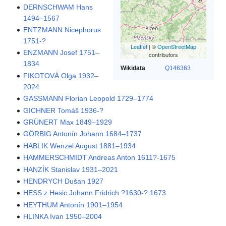
DERNSCHWAM Hans
1494–1567
ENTZMANN Nicephorus
1751-?
Leaflet
| ©
OpenStreetMap
ENZMANN Josef 1751–
contributors
1834
Wikidata
Q146363
FIKOTOVÁ Olga 1932–
2024
GASSMANN Florian Leopold 1729–1774
GICHNER Tomáš 1936-?
GRÜNERT Max 1849–1929
GÖRBIG Antonín Johann 1684–1737
HABLIK Wenzel August 1881–1934
HAMMERSCHMIDT Andreas Anton 1611?-1675
HANZÍK Stanislav 1931–2021
HENDRYCH Dušan 1927
HESS z Hesic Johann Fridrich ?1630-?.1673
HEYTHUM Antonín 1901–1954
HLINKA Ivan 1950–2004