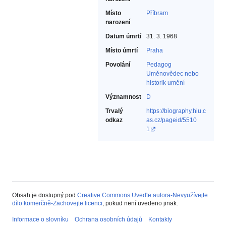
Místo
Příbram
narození
Datum úmrtí
31. 3. 1968
Místo úmrtí
Praha
Povolání
Pedagog‎
Uměnovědec nebo
historik umění‎
Významnost
D
Trvalý
https://biography.hiu.c
odkaz
as.cz/pageid/5510
1
Obsah je dostupný pod
Creative Commons Uveďte autora-Nevyužívejte
dílo komerčně-Zachovejte licenci
, pokud není uvedeno jinak.
Informace o slovníku
Ochrana osobních údajů
Kontakty