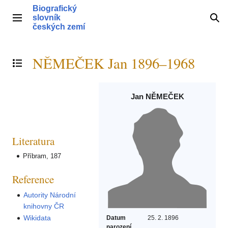
Přeskočit
Biografický
na
slovník
Hlavní menu
Hle
obsah
českých zemí
NĚMEČEK Jan 1896–1968
Přepnout obsah
Jan NĚMEČEK
Literatura
Příbram, 187
Reference
Autority Národní
knihovny ČR
Wikidata
Datum
25. 2. 1896
narození