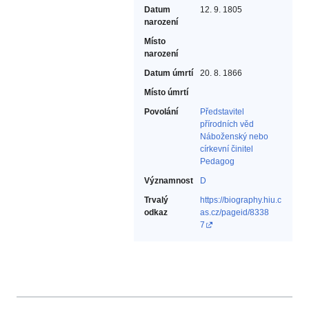
Datum
12. 9. 1805
narození
Místo
narození
Datum úmrtí
20. 8. 1866
Místo úmrtí
Povolání
Představitel
přírodních věd‎
Náboženský nebo
církevní činitel‎
Pedagog‎
Významnost
D
Trvalý
https://biography.hiu.c
odkaz
as.cz/pageid/8338
7