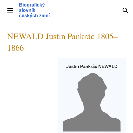
Přeskočit
Biografický
na
slovník
Hlavní menu
Hle
obsah
českých zemí
NEWALD Justin Pankrác 1805–
1866
Justin Pankrác NEWALD