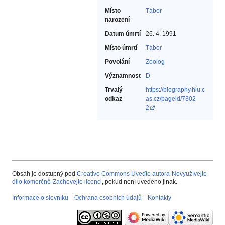
Místo
Tábor
narození
Datum úmrtí
26. 4. 1991
Místo úmrtí
Tábor
Povolání
Zoolog‎
Významnost
D
Trvalý
https://biography.hiu.c
odkaz
as.cz/pageid/7302
2
Obsah je dostupný pod
Creative Commons Uveďte autora-Nevyužívejte
dílo komerčně-Zachovejte licenci
, pokud není uvedeno jinak.
Informace o slovníku
Ochrana osobních údajů
Kontakty