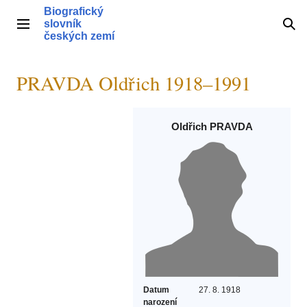
Přeskočit
Biografický
na
slovník
Hlavní menu
Hle
obsah
českých zemí
PRAVDA Oldřich 1918–1991
Oldřich PRAVDA
Datum
27. 8. 1918
narození